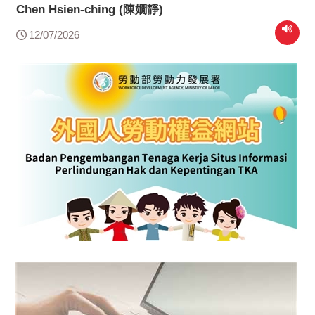
Chen Hsien-ching (陳嫺靜)
12/07/2026