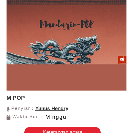
M POP
Penyiar：
Yunus Hendry
Waktu Siar：
Minggu
Keterangan acara