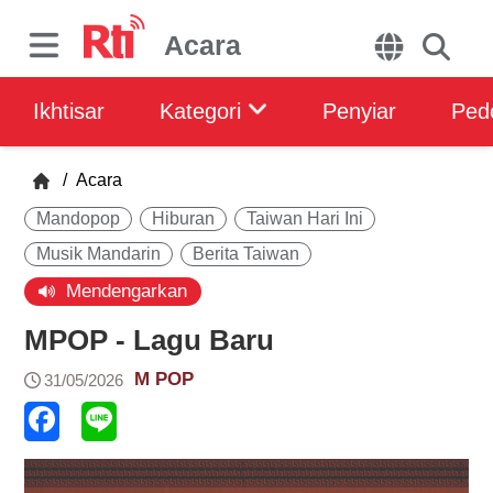
Acara
Ikhtisar
Kategori
Penyiar
Ped
/
Acara
Mandopop
Hiburan
Taiwan Hari Ini
Musik Mandarin
Berita Taiwan
Mendengarkan
MPOP - Lagu Baru
M POP
31/05/2026