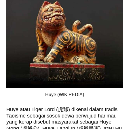
Huye (WIKIPEDIA)
Huye atau Tiger Lord (
虎爺
) dikenal dalam tradisi
Taoisme sebagai sosok dewa berwujud harimau
yang kerap disebut masyarakat sebagai Huye
Gong (
虎爺公
), Huye Jiangjun (
虎爺將軍
), atau Hu