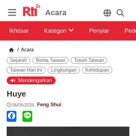
Acara
Ikhtisar
Kategori
Penyiar
Ped
/
Acara
Sejarah
Berita Taiwan
Tokoh Taiwan
Taiwan Hari Ini
Lingkungan
Kehidupan
Mendengarkan
Huye
Feng Shui
06/06/2026