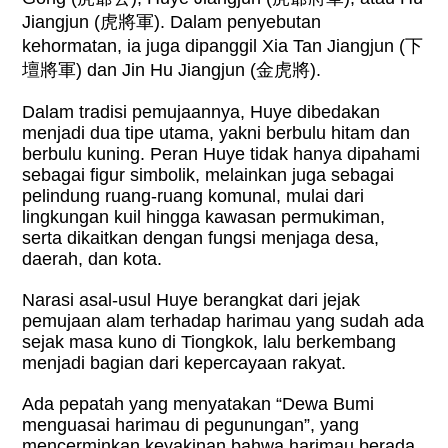
Jiangjun (
虎將軍
). Dalam penyebutan
kehormatan, ia juga dipanggil Xia Tan Jiangjun (
下
壇將軍
) dan Jin Hu Jiangjun (
金虎將
).
Dalam tradisi pemujaannya, Huye dibedakan
menjadi dua tipe utama, yakni berbulu hitam dan
berbulu kuning. Peran Huye tidak hanya dipahami
sebagai figur simbolik, melainkan juga sebagai
pelindung ruang-ruang komunal, mulai dari
lingkungan kuil hingga kawasan permukiman,
serta dikaitkan dengan fungsi menjaga desa,
daerah, dan kota.
Narasi asal-usul Huye berangkat dari jejak
pemujaan alam terhadap harimau yang sudah ada
sejak masa kuno di Tiongkok, lalu berkembang
menjadi bagian dari kepercayaan rakyat.
Ada pepatah yang menyatakan “Dewa Bumi
menguasai harimau di pegunungan”, yang
mencerminkan keyakinan bahwa harimau berada