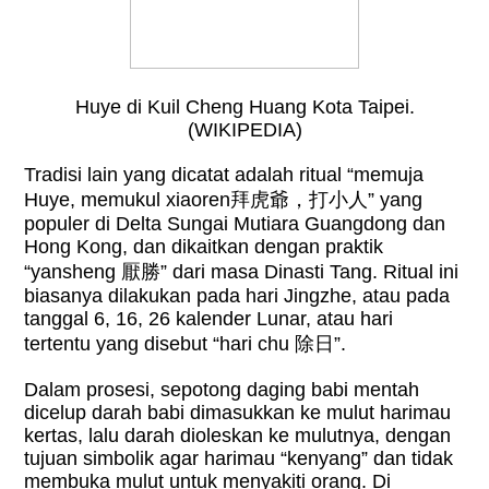
Huye di Kuil Cheng Huang Kota Taipei.
(WIKIPEDIA)
Tradisi lain yang dicatat adalah ritual “memuja
Huye, memukul xiaoren
拜虎爺，打小人
” yang
populer di Delta Sungai Mutiara Guangdong dan
Hong Kong, dan dikaitkan dengan praktik
“yansheng
厭勝
” dari masa Dinasti Tang. Ritual ini
biasanya dilakukan pada hari Jingzhe, atau pada
tanggal 6, 16, 26 kalender Lunar, atau hari
tertentu yang disebut “hari chu
除日
”.
Dalam prosesi, sepotong daging babi mentah
dicelup darah babi dimasukkan ke mulut harimau
kertas, lalu darah dioleskan ke mulutnya, dengan
tujuan simbolik agar harimau “kenyang” dan tidak
membuka mulut untuk menyakiti orang. Di