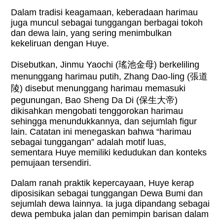
Dalam tradisi keagamaan, keberadaan harimau
juga muncul sebagai tunggangan berbagai tokoh
dan dewa lain, yang sering menimbulkan
kekeliruan dengan Huye.
Disebutkan, Jinmu Yaochi (
瑤池金母
) berkeliling
menunggang harimau putih, Zhang Dao-ling (
張道
陵
) disebut menunggang harimau memasuki
pegunungan, Bao Sheng Da Di (
保生大帝
)
dikisahkan mengobati tenggorokan harimau
sehingga menundukkannya, dan sejumlah figur
lain. Catatan ini menegaskan bahwa “harimau
sebagai tunggangan” adalah motif luas,
sementara Huye memiliki kedudukan dan konteks
pemujaan tersendiri.
Dalam ranah praktik kepercayaan, Huye kerap
diposisikan sebagai tunggangan Dewa Bumi dan
sejumlah dewa lainnya. Ia juga dipandang sebagai
dewa pembuka jalan dan pemimpin barisan dalam