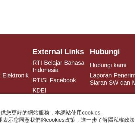
External Links
Hubungi
RTI Belajar Bahasa
Hubungi kami
Indonesia
 Elektronik
Laporan Peneri
RTISI Facebook
Siaran SW dan
KDEI
Antaranews
供您更好的網站服務，本網站使用cookies。
表示您同意我們的cookies政策，進一步了解隱私權政
 rights reserved.