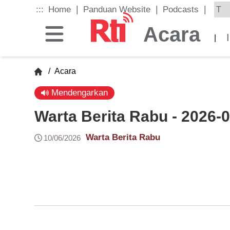
Skip
|
|
|
:::
Home
Panduan Website
Podcasts
to
the
Acara
main
|
content
block
/
Acara
Mendengarkan
Warta Berita Rabu - 2026-
Warta Berita Rabu
10/06/2026