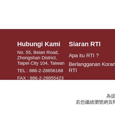
Hubungi Kami
Siaran RTI
No. 55, Beian Road,
Apa itu RTI ?
Zhongshan District,
Taipei City 104, Taiwan
Berlangganan Koran
RTI
TEL : 886-2-28856168
FAX : 886-2-28855423
為提
若您繼續瀏覽網頁即
© 2024 RTI (Radio Taiwan International).
All