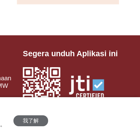
Segera unduh Aplikasi ini
maan
 MW
我了解
策。