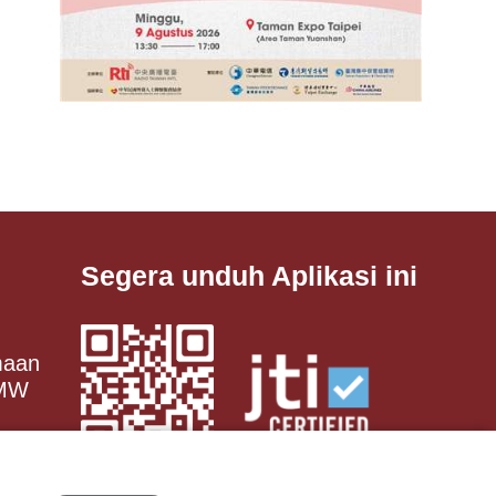
Segera unduh Aplikasi ini
maan
 MW