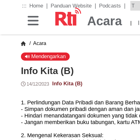
Skip
|
|
|
:::
Home
Panduan Website
Podcasts
to
the
Acara
main
|
content
block
/
Acara
Mendengarkan
Info Kita (B)
Info Kita (B)
14/12/2023
1. Perlindungan Data Pribadi dan Barang Berha
- Simpan dokumen pribadi dengan aman dan ja
- Hindari menandatangani dokumen yang tidak 
- Jangan memberikan buku tabungan, kartu ATM,
2. Mengenal Kekerasan Seksual: