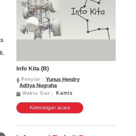
ks
i,
Info Kita (B)
Penyiar：
Yunus Hendry
Aditya Nugraha
Waktu Siar：
Kamis
Keterangan acara