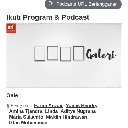
Podcasts URL Berlangganan
Ikuti Program & Podcast
Galeri
Penyiar：
Farini Anwar
Yunus Hendry
Amina Tjandra
Linda
Aditya Nugraha
Maria Sukamto
Maidin Hindrawan
Irfan Muhammad