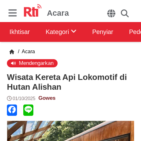
Acara
Ikhtisar
Kategori
Penyiar
Ped
/
Acara
Mendengarkan
Wisata Kereta Api Lokomotif di
Hutan Alishan
Gowes
01/10/2025