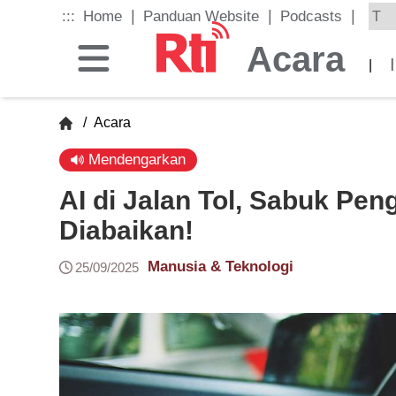
Skip
|
|
|
:::
Home
Panduan Website
Podcasts
to
the
Acara
main
|
content
block
/
Acara
Mendengarkan
AI di Jalan Tol, Sabuk Pen
Diabaikan!
Manusia & Teknologi
25/09/2025