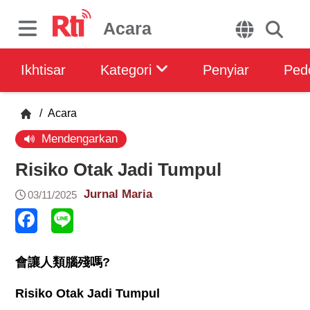
Acara
Ikhtisar
Kategori
Penyiar
Ped
/
Acara
Mendengarkan
Risiko Otak Jadi Tumpul
Jurnal Maria
03/11/2025
會讓人類腦殘嗎
?
Risiko Otak Jadi Tumpul