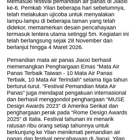
Memasuki festival pemandian air panas di Jiaoxi
ke-6. Pemkab Yilan beberapa hari sebelumnya,
telah melakukan ujicoba untuk menyalakan
lampu-lampu di beberapa taman yang telah
didekor, memamerkan desain pencahayaan
termasuk lentera utama setinggi 5m. Kegiatan ini
telah berlangsung sejak 28 November dan
berlanjut hingga 4 Maret 2026.
Pemandian mata air panas Jiaoxi berhasil
memenangkan Penghargaan Emas "Mata Air
Panas Terbaik Taiwan - 10 Mata Air Panas
Terbaik, 10 Mata Air Terindah" selama tiga tahun
berturut-turut. "Festival Pemandian Mata Air
Panas" juga mendapat pengakuan internasional
dan berhasil menggondol penghargaan “MUSE
Design Awards 2023” di Amerika Serikat dan
penghargaan perak pada “Rome Design Awards
2025” di Italia. Festival tahunan ini menarik
ratusan ribu orang setiap tahunnya untuk
berkunjung ke Yilan menikmati pemandian air
panas dan festival pencahayaan di Jiaoxi, Yilan.