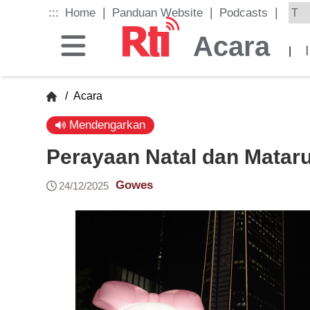
Skip
|
|
|
:::
Home
Panduan Website
Podcasts
to
the
Acara
main
|
content
block
/
Acara
Mendengarkan
Perayaan Natal dan Mataru
Gowes
24/12/2025