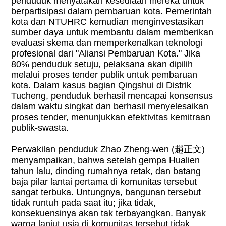
penduduk menyatakan kesediaan mereka untuk
berpartisipasi dalam pembaruan kota. Pemerintah
kota dan NTUHRC kemudian menginvestasikan
sumber daya untuk membantu dalam memberikan
evaluasi skema dan memperkenalkan teknologi
profesional dari "Aliansi Pembaruan Kota." Jika
80% penduduk setuju, pelaksana akan dipilih
melalui proses tender publik untuk pembaruan
kota. Dalam kasus bagian Qingshui di Distrik
Tucheng, penduduk berhasil mencapai konsensus
dalam waktu singkat dan berhasil menyelesaikan
proses tender, menunjukkan efektivitas kemitraan
publik-swasta.
Perwakilan penduduk Zhao Zheng-wen (
趙正文
)
menyampaikan, bahwa setelah gempa Hualien
tahun lalu, dinding rumahnya retak, dan batang
baja pilar lantai pertama di komunitas tersebut
sangat terbuka. Untungnya, bangunan tersebut
tidak runtuh pada saat itu; jika tidak,
konsekuensinya akan tak terbayangkan. Banyak
warga lanjut usia di komunitas tersebut tidak