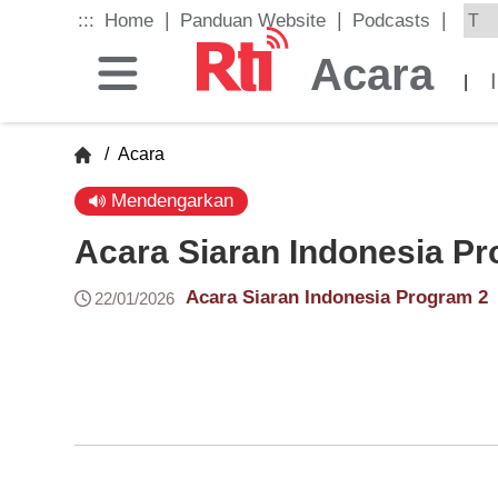
Skip
|
|
|
:::
Home
Panduan Website
Podcasts
to
the
Acara
main
|
content
block
/
Acara
Mendengarkan
Acara Siaran Indonesia Pr
Acara Siaran Indonesia Program 2
22/01/2026