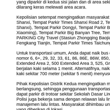
yang diparkir di kedua sisi jalan dan di area se
dilarang keras melewati area acara.
Kepolisian setempat mengingatkan masyarakat b
Shanxi, Tempat Parkir Times Shanxi Road 2, T
Shanxi), Tempat Parkir Dongyi, Tempat Parkir
Xiaoming), Tempat Parkir Big Banyan Tree, Te
PARKING City Travel (Stasiun Zhongqing Baojia)
Fengkang Tianjin, Tempat Parkir Times Taichun
Untuk transportasi umum, Anda dapat naik bus d
nomor 6, 6+, 29, 32, 33, 61, 86, 86E, 86W, 850
Extended Area 2, 500 Extended Area 3, 525, Gr
berjalan kaki selama 1 menit. Alternatifnya, na
kaki sekitar 700 meter (sekitar 5 menit) menyu
Pihak Kepolisian Distrik Kedua mengingatkan m
berlangsung, sehingga penggunaan transporta
dapat parkir di trotoar sekitar Sekolah Dasar L
Polisi juga bekerja sama dengan relawan lalu 
manajemen lalu lintas. Masyarakat dihimbau 
yang diberikan di lokasi.