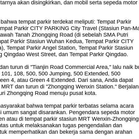
kitarnya akan disingkirkan, dan mobil serta sepeda motor
ahwa tempat parkir terdekat meliputi: Tempat Parkir
empat Parkir CITY PARKING City Travel (Stasiun Pan-Ma
 Bawah Tanah Zhongqing Road (di sebelah SMA Putri
mpat Parkir Stasiun Wuhan Kedua, Tempat Parkir CITY
, Tempat Parkir Angel Station, Tempat Parkir Stasiun
g Qingdao West Street, dan Tempat Parkir Qingdao.
an turun di "Tianjin Road Commercial Area," lalu naik b
, 101, 108, 500, 500 Jumping, 500 Extended, 500
een 4, atau Green 4 Extended. Dari sana, Anda dapat
ik MRT dan turun di "Zhongqing Wenxin Station." Berjalan
suri Zhongqing Road menuju pusat kota.
asyarakat bahwa tempat parkir terbatas selama acara
si umum sangat disarankan. Pengendara sepeda motor
iren atau di tempat parkir stasiun MRT Wenxin-Zhongqing
lintas untuk melaksanakan tugas pengendalian dan
untuk memperhatikan dan bekerja sama dengan arahan