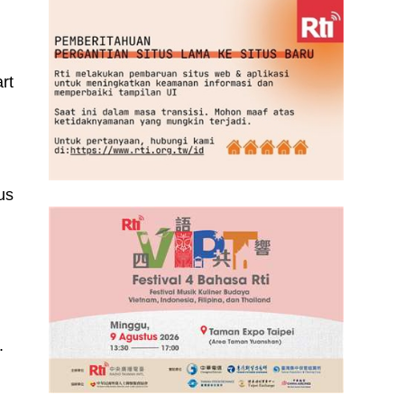
rt
us
.