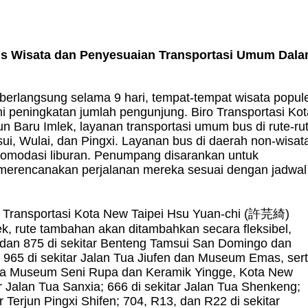
us Wisata dan Penyesuaian Transportasi Umum Dal
berlangsung selama 9 hari, tempat-tempat wisata popul
i peningkatan jumlah pengunjung. Biro Transportasi Kot
 Baru Imlek, layanan transportasi umum bus di rute-ru
msui, Wulai, dan Pingxi. Layanan bus di daerah non-wisat
komodasi liburan. Penumpang disarankan untuk
merencanakan perjalanan mereka sesuai dengan jadwal
 Transportasi Kota New Taipei Hsu Yuan-chi (
許芫綺
)
k, rute tambahan akan ditambahkan secara fleksibel,
, dan 875 di sekitar Benteng Tamsui San Domingo dan
 965 di sekitar Jalan Tua Jiufen dan Museum Emas, ser
 Tua Museum Seni Rupa dan Keramik Yingge, Kota New
ar Jalan Tua Sanxia; 666 di sekitar Jalan Tua Shenkeng;
r Terjun Pingxi Shifen; 704, R13, dan R22 di sekitar