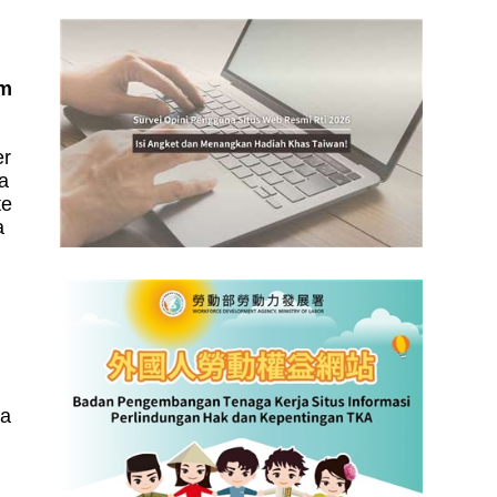
am
er
a
te
a
ta