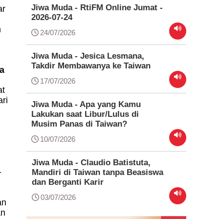
Jiwa Muda - RtiFM Online Jumat -
ar
2026-07-24
n
24/07/2026
Jiwa Muda - Jesica Lesmana,
Takdir Membawanya ke Taiwan
ia
17/07/2026
at
ri
Jiwa Muda - Apa yang Kamu
Lakukan saat Libur/Lulus di
Musim Panas di Taiwan?
10/07/2026
Jiwa Muda - Claudio Batistuta,
-
Mandiri di Taiwan tanpa Beasiswa
dan Berganti Karir
03/07/2026
an
an