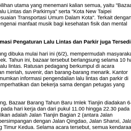
 pilihan utama yang menemani kalian semua, yaitu "Baza
lu Lintas dan Parkirnya" serta "Kota New Taipei
suaian Transportasi Umum Dalam Kota". Terkait denga
ngenai manfaat musik bagi kesehatan fisik dan mental
rmasi Pengaturan Lalu Lintas dan Parkir juga Tersed
ung dibuka mulai hari ini (6/2), mempermudah masyarak
ek. Tahun ini, bazaar tersebut berlangsung selama 10 ha
 lalu lintas. Ratusan pedagang berkumpul di acara
 meriah, suvenir, dan barang-barang menarik. Kantor
umkan informasi pengendalian lalu lintas dan parkir di
emperhatikan dan bekerja sama dengan petugas yang
ung, Bazaar Barang Tahun Baru Imlek Tianjin diadakan 6
 pada hari kerja dan dari pukul 11.00 hingga 22.30 pada
likan adalah Jalan Tianjin Bagian 2 (antara Jalan
 persimpangan dengan Jalan Qingdao, Jalan Shanxi, Jal
 Timur Kedua. Selama acara tersebut, semua kendara