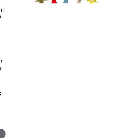
um
h
r
a
s