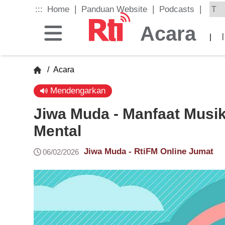
Skip
|
|
|
:::
Home
Panduan Website
Podcasts
to
the
Acara
main
|
content
block
/
Acara
Mendengarkan
Jiwa Muda - Manfaat Musik
Mental
Jiwa Muda - RtiFM Online Jumat
06/02/2026