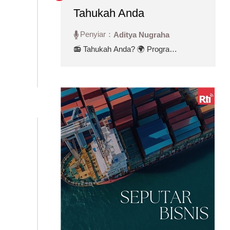
Tahukah Anda
Penyiar：
Aditya Nugraha
📻 Tahukah Anda? 🌍 Program
yang menghadirkan beragam
informasi menarik, fakta unik,
dan cerita inspiratif dari Taiwan,
Indonesia, hingga mancanegara.
Temukan hal-hal baru yang
menambah wawasan Anda di
setiap episodenya!