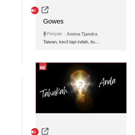
Gowes
Penyiar：
Amina Tjandra
Taiwan, kecil tapi indah, itu
kesan banyak orang terhadap
pulau ini. Dalam acara Gowes,
anda diajak bersepedaria
bersama dengan penyiar untuk
mendengar, melihat, merasakan
dan menikmati lewat udara
semua hal tentang wisata di
Taiwan. Yang pasti seru deh~