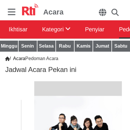
Acara
Ikhtisar
Kategori
Penyiar
Ped
Minggu
Senin
Selasa
Rabu
Kamis
Jumat
Sabtu
/
Acara
Pedoman Acara
Jadwal Acara Pekan ini