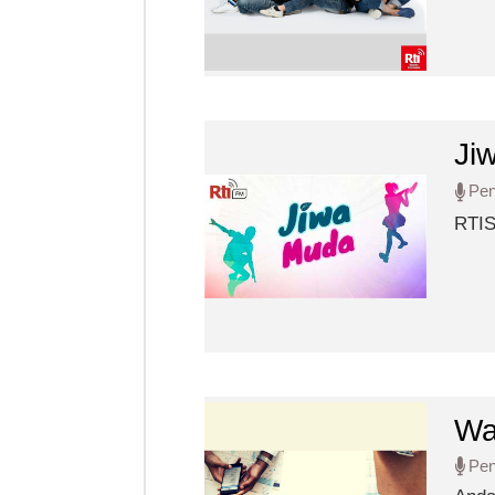
Ji
Pe
RTIS
sert
Wa
Pe