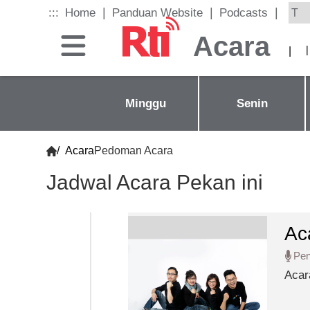
Skip
|
|
|
:::
Home
Panduan Website
Podcasts
to
the
Acara
main
|
content
block
Minggu
Senin
/
Acara
Pedoman Acara
Jadwal Acara Pekan ini
Ac
Pe
Acar