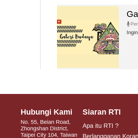
Ga
Pe
Ingin 
lang
Hubungi Kami
Siaran RTI
No. 55, Beian Road,
Apa itu RTI ?
Zhongshan District,
Taipei City 104, Taiwan
Berlangganan Koran