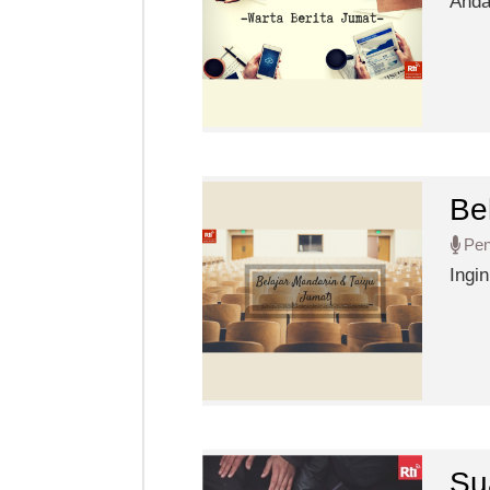
Anda
Be
Pe
Ingin pin
Mand
Su