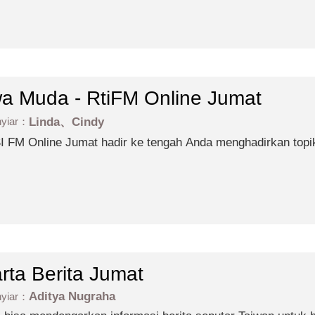
wa Muda - RtiFM Online Jumat
nyiar：
Linda、Cindy
I FM Online Jumat hadir ke tengah Anda menghadirkan topik
a seputar Taiwan yang tentunya akan menemani keseharian 
rta Berita Jumat
Aditya Nugraha
nyiar：