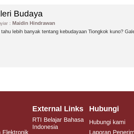
leri Budaya
Maidin Hindrawan
nyiar：
tahu lebih banyak tentang kebudayaan Tiongkok kuno? Galeri Budaya, mengajak Anda
sung berlenggang di galeri budaya Tiongkok kuno.
External Links
Hubungi
RTI Belajar Bahasa
Hubungi kami
Indonesia
 Elektronik
Laporan Peneri