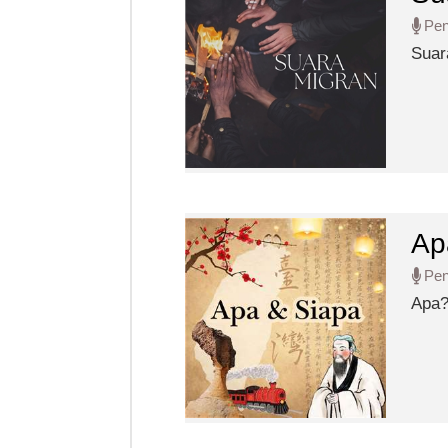
Pe
Suar
Ap
Pe
Apa? Topik ya
anta