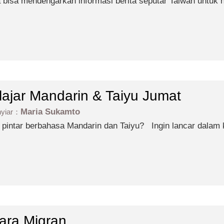
 bisa mendengarkan informasi berita seputar Taiwan untuk h
lajar Mandarin & Taiyu Jumat
Maria Sukamto
nyiar：
tar berbahasa Mandarin dan Taiyu? Ingin lancar dalam komunikasi? Simak Belajar
arin & Taiyu!
ara Migran