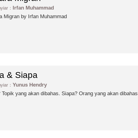
Irfan Muhammad
nyiar：
a Migran by Irfan Muhammad
a & Siapa
Yunus Hendry
nyiar：
ng akan dibahas. Siapa? Orang yang akan dibahas. Apa dan Siapa...jalinan
ra topik dan manusia yang berhubungan di dalamnya.