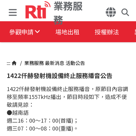
業務服
務
參觀申請
場地出租
授權辦法
:::
/
業務服務
最新消息
活動公告
1422仟赫發射機設備終止服務播音公告
1422仟赫發射機設備終止服務播音，原節目內容調
移至頻率1557kHz播出，節目時段如下，造成不便
敬請見諒：
●越南語
週二16：00～17：00(首播)；
週三07：00～08：00(重播)。