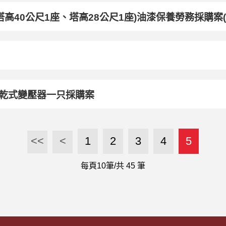
高40公尺1座、塔高28公尺1座)油漆保養勞務採購案(
三相乾式變壓器一只採購案
<<
<
1
2
3
4
5
每頁10筆/共
45
筆