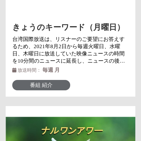
きょうのキーワード（月曜日）
台湾国際放送は、リスナーのご要望にお答えす
るため、2021年8月2日から毎週火曜日、水曜
日、木曜日に放送していた映像ニュースの時間
を10分間のニュースに延長し、ニュースの後、5
分間の「きょうのキーワード」をお送りいたし
毎週 月
放送時間：
ます。一つのキーワードから台湾の現状、ニュ
ース解説、音楽などをご紹介する番組です。皆
番組 紹介
様の台湾に対する理解を深めることが出来れば
と思います。今後もよろしくお願いいたしま
す。