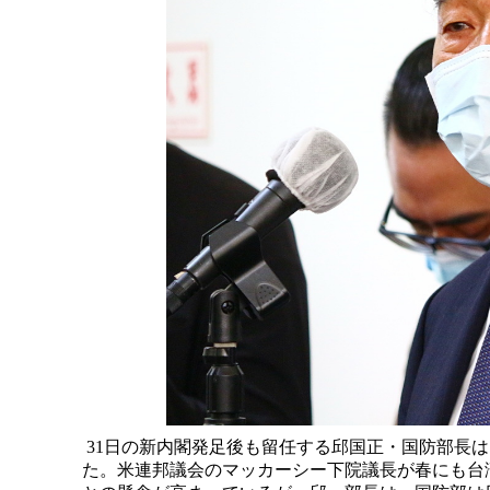
31日の新内閣発足後も留任する邱国正・国防部長
た。米連邦議会のマッカーシー下院議長が春にも台