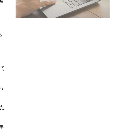
偏
る
、
て
ら
た
年