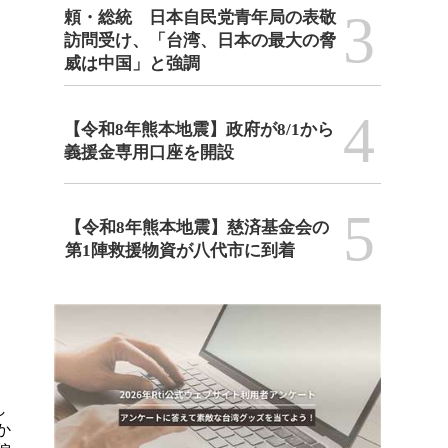
3
頼・総統 日本自民党青年局の表敬
訪問受け、「台湾、日本の最大の脅
威は中国」と強調
4
【令和8年熊本地震】政府が8/1から
義援金専用口座を開設
5
【令和8年熊本地震】慈済基金会の
第1陣救援物資が八代市に到着
し
か