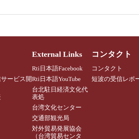
External Links
コンタクト
Rti日本語Facebook
コンタクト
信サービス開
Rti日本語YouTube
短波の受信レポ
台北駐日経済文化代
表
表処
台湾文化センター
交通部観光局
対外貿易発展協会
（台湾貿易センタ