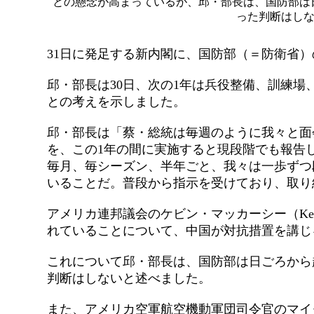
との懸念が高まっているが、邱・部長は、国防部は
った判断はしな
31日に発足する新内閣に、国防部（＝防衛省
邱・部長は30日、次の1年は兵役整備、訓練
との考えを示しました。
邱・部長は「蔡・総統は毎週のように我々と面
を、この1年の間に実施すると現段階でも報告
毎月、毎シーズン、半年ごと、我々は一歩ずつ
いることだ。普段から指示を受けており、取り
アメリカ連邦議会のケビン・マッカーシー（Kevi
れていることについて、中国が対抗措置を講じ
これについて邱・部長は、国防部は日ごろから
判断はしないと述べました。
また、アメリカ空軍航空機動軍団司令官のマイク・ミ