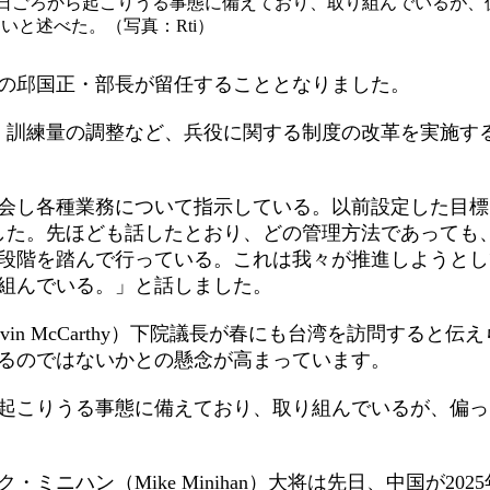
日ごろから起こりうる事態に備えており、取り組んでいるが、
いと述べた。（写真：Rti）
）の邱国正・部長が留任することとなりました。
場、訓練量の調整など、兵役に関する制度の改革を実施す
会し各種業務について指示している。以前設定した目標
した。先ほども話したとおり、どの管理方法であっても
段階を踏んで行っている。これは我々が推進しようとし
組んでいる。」と話しました。
n McCarthy）下院議長が春にも台湾を訪問すると伝え
るのではないかとの懸念が高まっています。
起こりうる事態に備えており、取り組んでいるが、偏っ
ニハン（Mike Minihan）大将は先日、中国が2025