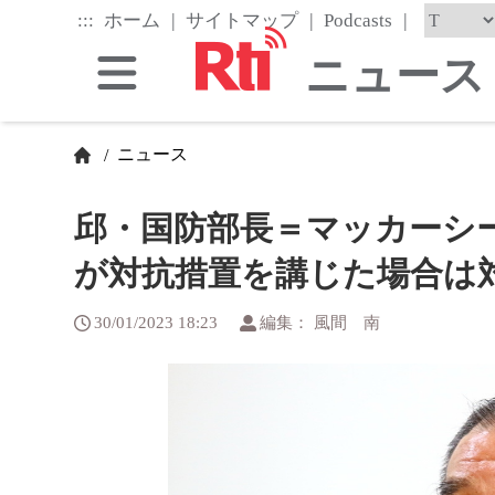
Skip
|
|
|
:::
ホーム
サイトマップ
Podcasts
to
the
ニュース
main
content
block
ニュース
/
邱・国防部長＝マッカーシ
が対抗措置を講じた場合は
30/01/2023 18:23
編集： 風間 南