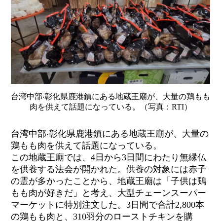
台湾中部‧彰化県鹿港鎮にある地蔵王廟が、大量の鶏もも
肉を供えて話題になっている。（写真：RTI）
台湾中部‧彰化県鹿港鎮にある地蔵王廟が、大量の
鶏もも肉を供えて話題になっている。
この地蔵王廟では、4日から3日間にわたり無縁仏
を供養する法会が開かれた。供養の対象には赤子
の霊が多かったことから、地蔵王廟は「子供は鶏
もも肉が好きだ」と考え、大型チェーンスーパー
マーケットに特別注文した。3日間で合計2,800本
の鶏もも肉と、310羽分のローストチキンを購