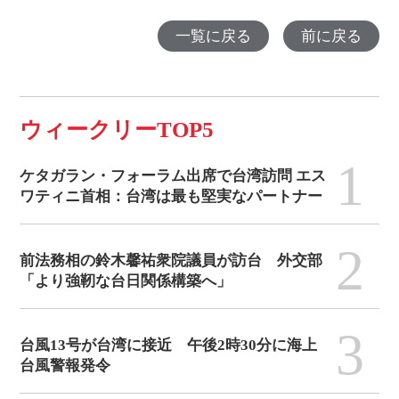
一覧に戻る
前に戻る
ウィークリーTOP5
1
ケタガラン・フォーラム出席で台湾訪問 エス
ワティニ首相：台湾は最も堅実なパートナー
2
前法務相の鈴木馨祐衆院議員が訪台 外交部
「より強靭な台日関係構築へ」
3
台風13号が台湾に接近 午後2時30分に海上
台風警報発令