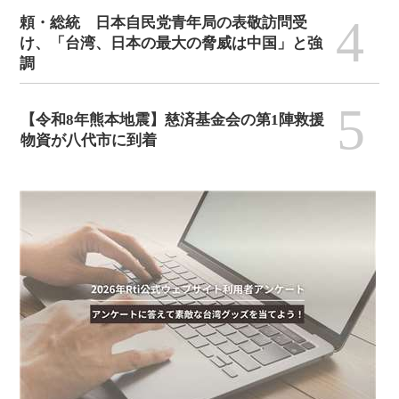
4
頼・総統 日本自民党青年局の表敬訪問受
け、「台湾、日本の最大の脅威は中国」と強
調
5
【令和8年熊本地震】慈済基金会の第1陣救援
物資が八代市に到着