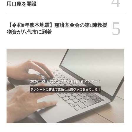
4
用口座を開設
5
【令和8年熊本地震】慈済基金会の第1陣救援
物資が八代市に到着