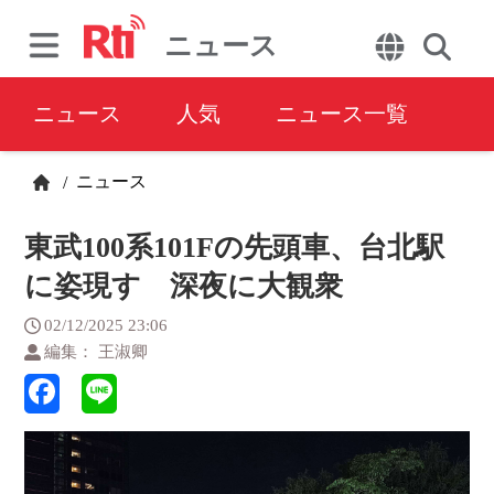
ニュース
ニュース
人気
ニュース一覧
ニュース
/
東武100系101Fの先頭車、台北駅
に姿現す 深夜に大観衆
02/12/2025 23:06
編集： 王淑卿