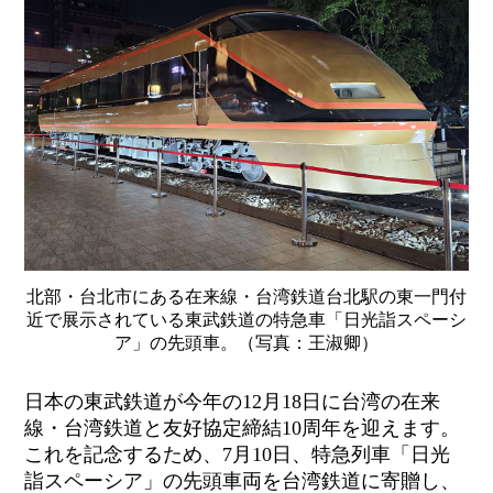
北部・台北市にある在来線・台湾鉄道台北駅の東一門付
近で展示されている東武鉄道の特急車「日光詣スペーシ
ア」の先頭車。（写真：王淑卿）
日本の
東武鉄道が今年の
12
月
18
日に台湾の在来
線・台湾鉄道と友好協定締結
10
周年を迎えます。
これを記念するため、
7
月
10
日、特急列車「日光
詣スペーシア」の先頭車両を台湾鉄道に寄贈し、