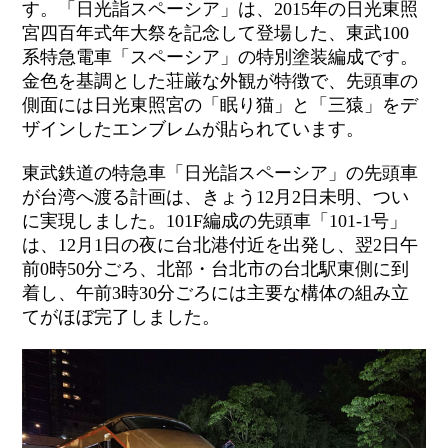
す。「日光詣スペーシア」は、
2015
年の日光東照
宮四百年式年大祭を記念して登場した、東武
100
系特急電車「スペーシア」の特別塗装編成です。
金色を基調とした荘厳な外観が特徴で、先頭車の
側面には日光東照宮の「眠り猫」と「三猿」をデ
ザインしたエンブレムが貼られています。
東武鉄道の特急車「日光詣スペーシア」の先頭車
が台湾へ渡る計画は、きょう
12
月
2
日未明、つい
に実現しました。
101F
編成の先頭車「
101-1
号」
は、
12
月
1
日の夜に台北港付近を出発し、翌
2
日午
前
0
時
50
分ごろ、北部・台北市の台北駅東側に到
着し、午前
3
時
30
分ごろには主要な構体の組み立
てがほぼ完了しました。