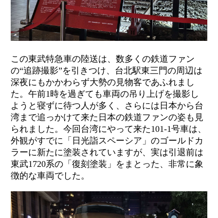
この東武特急車の陸送は、数多くの鉄道ファン
の“追跡撮影”を引きつけ、台北駅東三門の周辺は
深夜にもかかわらず大勢の見物客であふれまし
た。午前
1
時を過ぎても車両の吊り上げを撮影し
ようと寝ずに待つ人が多く、さらには日本から台
湾まで追っかけて来た日本の鉄道ファンの姿も見
られました。今回台湾にやって来た
101-1
号車は、
外観がすでに「日光詣スペーシア」のゴールドカ
ラーに新たに塗装されていますが、実は引退前は
東武
1720
系の「復刻塗装」をまとった、非常に象
徴的な車両でした。