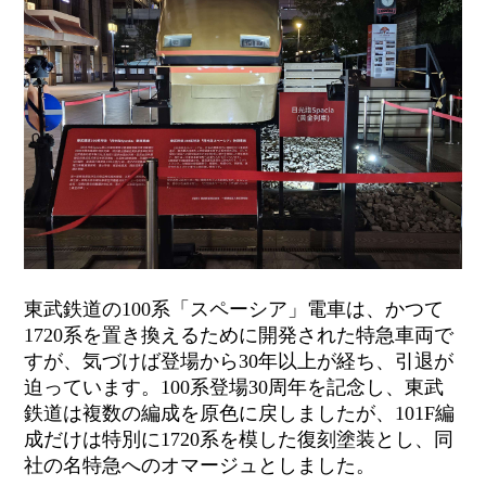
東武鉄道の
100
系「スペーシア」電車は、かつて
1720
系を置き換えるために開発された特急車両で
すが、気づけば登場から
30
年以上が経ち、引退が
迫っています。
100
系登場
30
周年を記念し、東武
鉄道は複数の編成を原色に戻しましたが、
101F
編
成だけは特別に
1720
系を模した復刻塗装とし、同
社の名特急へのオマージュとしました。