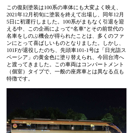
この復刻塗装は
100
系の車体にも大変よく映え、
2021
年
12
月初旬に塗装を終えて出場し、同年
12
月
5
日に初運行しました。
100
系がまもなく引退を迎
える中、この企画によって“名車”とその前世代の
名車をしのぶ機会が得られたことは、多くのファ
ンにとって喜ばしいものとなりました。しかし、
101F
が退役したのち、先頭車
101-1
号は「日光詣ス
ペーシア」の黄金色に塗り替えられ、今回台湾へ
と渡ってきました。この車両はコンパートメント
（個室）タイプで、一般の座席車とは異なる点も
特徴です。