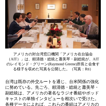
アメリカの対台湾窓口機関「アメリカ在台協会
（AIT）」は、頼清德・総統と蕭美琴・副総統が、AIT
のレイモンド・グリーン(Raymond Greene)所長と会食す
る様子を収めた写真を公開した。（写真：Rti）
台湾は既存の外交ルートを通じ
、
台米関係の強化
に努めている。
先ごろ
、頼清德・総統と蕭美琴・
副総統は、
アメリカ
の著名なラジオ番組やポッド
キャストの単独インタビューを相次いで受けた。
各種データによれば、これらの番組は
アメリカの