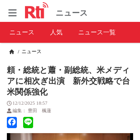
ニュース
ニュース
人気
ニュース一覧
ニュース
/
頼・総統と蕭・副総統、米メディ
アに相次ぎ出演 新外交戦略で台
米関係強化
12/12/2025 18:57
編集： 豊田 楓蓮