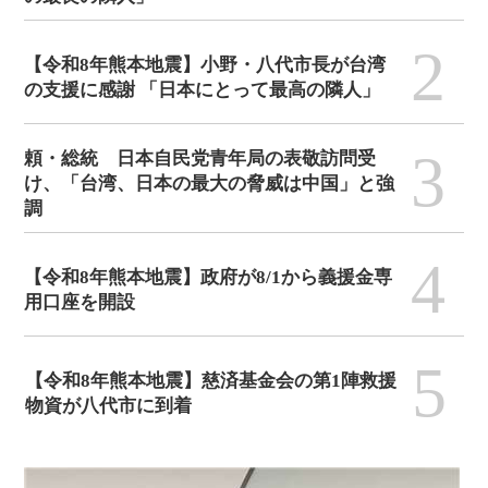
2
【令和8年熊本地震】小野・八代市長が台湾
の支援に感謝 「日本にとって最高の隣人」
3
頼・総統 日本自民党青年局の表敬訪問受
け、「台湾、日本の最大の脅威は中国」と強
調
4
【令和8年熊本地震】政府が8/1から義援金専
用口座を開設
5
【令和8年熊本地震】慈済基金会の第1陣救援
物資が八代市に到着