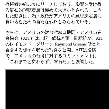
有権者の約33％にリーチしており、影響を受け得
る潜在的視聴者層は極めて大きいとされる。こう
した動きは、
頼
・政権が
アメリカ
の意思決定層に
食い込むための新たな戦略とみられている。
さらに、
アメリカの対台湾窓口機関・
アメリカ在
台協会（AIT）は、
頼
・総統と蕭・副総統が、AIT
のレイモンド・グリーン(Raymond Greene)所長と
会食する様子を収めた写真を公開。AITは投稿
で、
アメリカ
の台湾に対するコミットメントは
「これまでと変わらず、磐石だ」と強調した。