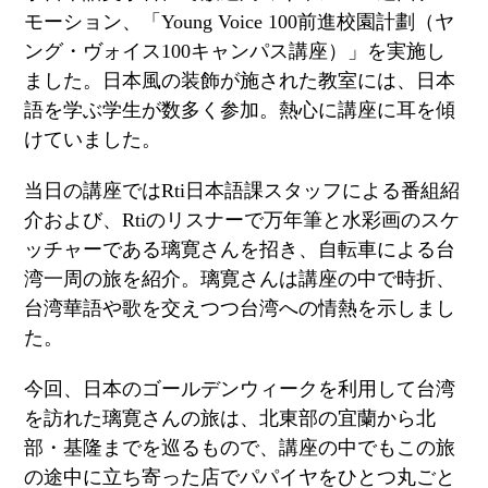
モーション、「
Young Voice 100
前進校園計劃（ヤ
ング・ヴォイス
100
キャンパス講座）」を実施し
ました。日本風の装飾が施された教室には、日本
語を学ぶ学生が数多く参加。熱心に講座に耳を傾
けていました。
当日の講座では
Rti
日本語課スタッフによる番組紹
介および、
Rti
のリスナーで万年筆と水彩画のスケ
ッチャーである璃寛さんを招き、自転車による台
湾一周の旅を紹介。璃寛さんは講座の中で時折、
台湾華語や歌を交えつつ台湾への情熱を示しまし
た。
今回、日本のゴールデンウィークを利用して台湾
を訪れた璃寛さんの旅は、北東部の宜蘭から北
部・基隆までを巡るもので、講座の中でもこの旅
の途中に立ち寄った店でパパイヤをひとつ丸ごと