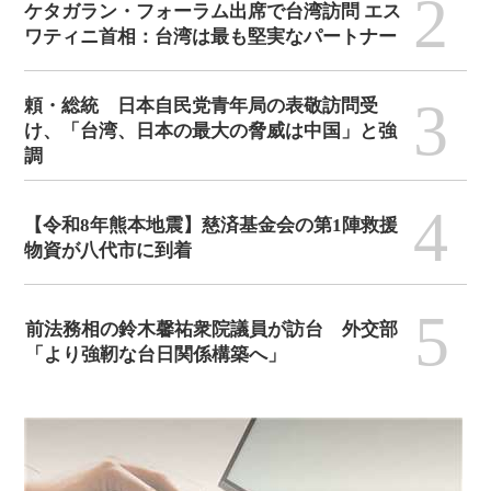
2
ケタガラン・フォーラム出席で台湾訪問 エス
ワティニ首相：台湾は最も堅実なパートナー
3
頼・総統 日本自民党青年局の表敬訪問受
け、「台湾、日本の最大の脅威は中国」と強
調
4
【令和8年熊本地震】慈済基金会の第1陣救援
物資が八代市に到着
5
前法務相の鈴木馨祐衆院議員が訪台 外交部
「より強靭な台日関係構築へ」