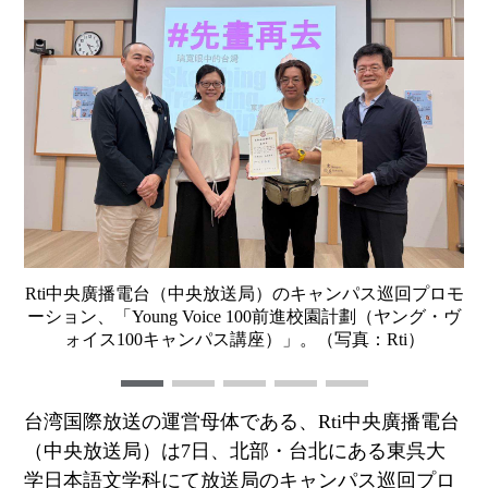
Rti中央廣播電台（中央放送局）のキャンパス巡回プロモ
ーション、「Young Voice 100前進校園計劃（ヤング・ヴ
ォイス100キャンパス講座）」。（写真：Rti）
台湾国際放送の運営母体である、
Rti
中央廣播電台
（中央放送局）は
7
日、北部・台北にある東呉大
学日本語文学科にて放送局のキャンパス巡回プロ