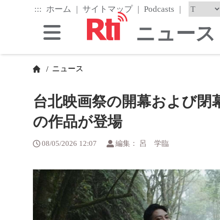
Skip
|
|
|
:::
ホーム
サイトマップ
Podcasts
to
the
ニュース
main
content
block
ニュース
/
台北映画祭の開幕および閉
の作品が登場
08/05/2026 12:07
編集： 呂 学臨