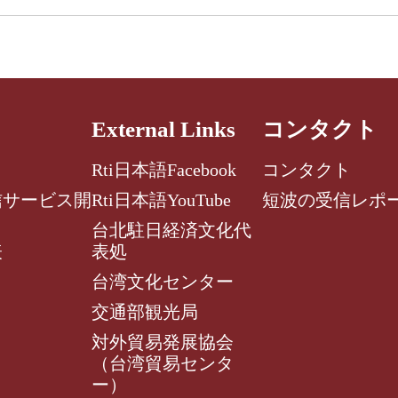
External Links
コンタクト
Rti日本語Facebook
コンタクト
信サービス開
Rti日本語YouTube
短波の受信レポ
台北駐日経済文化代
表
表処
台湾文化センター
交通部観光局
対外貿易発展協会
（台湾貿易センタ
ー）