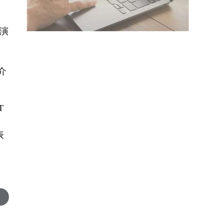
。
演
介
T
コ
表