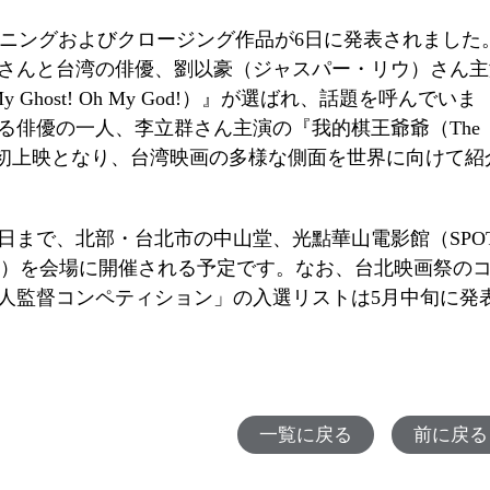
ニングおよびクロージング作品が
6
日に発表されました
さんと台湾の俳優、劉以豪（ジャスパー・リウ）さん主
y Ghost! Oh My God!
）』が選ばれ、話題を呼んでいま
る俳優の一人、李立群さん主演の『我的棋王爺爺（
The
初上映となり、台湾映画の多様な側面を世界に向けて紹
日まで、北部・台北市の中山堂、光點華山電影館（
SPO
e
）を会場に開催される予定です。なお、台北映画祭の
人監督コンペティション」の入選リストは
5
月中旬に発
一覧に戻る
前に戻る