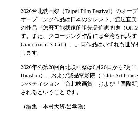
2026
台北映画祭（
Taipei Film Festival
）のオープ
オープニング作品は日本のタレント、渡辺直美
の作品『怎麼可能我家的祖先是你家的鬼（
Oh M
す。また、クロージング作品には台湾を代表す
Grandmaster’s Gift
）』。両作品はいずれも世界
します。
2026
年の第
28
回台北映画祭は
6
月
26
日から
7
月
11
Huashan
）、および誠品電影院（
Eslite Art Hous
ンペティション「台北映画賞」および「国際新
されるということです。
（編集：本村大資
/
呂学臨）