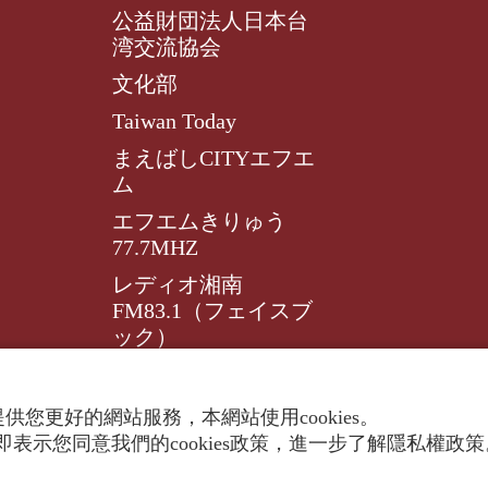
公益財団法人日本台
湾交流協会
文化部
Taiwan Today
まえばしCITYエフエ
ム
エフエムきりゅう
77.7MHZ
レディオ湘南
FM83.1（フェイスブ
ック）
レディオ湘南FM83.1
供您更好的網站服務，本網站使用cookies。
表示您同意我們的cookies政策，進一步了解隱私權政
ghts reserved.