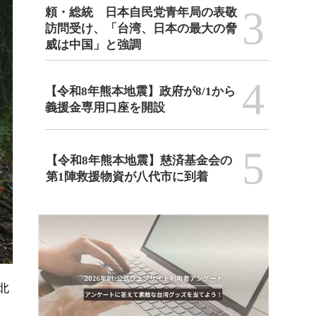
3
頼・総統 日本自民党青年局の表敬
訪問受け、「台湾、日本の最大の脅
威は中国」と強調
4
【令和8年熊本地震】政府が8/1から
義援金専用口座を開設
5
【令和8年熊本地震】慈済基金会の
第1陣救援物資が八代市に到着
台北