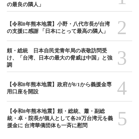
の最良の隣人」
2
【令和8年熊本地震】小野・八代市長が台湾
の支援に感謝 「日本にとって最高の隣人」
3
頼・総統 日本自民党青年局の表敬訪問受
け、「台湾、日本の最大の脅威は中国」と強
調
4
【令和8年熊本地震】政府が8/1から義援金専
用口座を開設
5
【令和8年熊本地震】頼・総統、蕭・副総
統・卓・院長が個人として各20万台湾元を義
援金に 台湾華僑団体も一斉に慰問