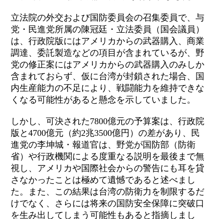
立法院の外交および国防委員会の召集委員で、与
党・民進党所属の陳冠廷・立法委員（国会議員）
は、行政院版にはアメリカからの武器購入、商業
調達、委託製造などの項目が含まれているが、野
党の修正案にはアメリカからの武器購入のみしか
含まれておらず、仮に台湾が封鎖された場合、国
内生産能力の不足により、戦闘能力を維持できな
くなる可能性があると懸念を示していました。
しかし、可決された7800億元の予算案は、行政院
版と4700億元（約2兆3500億円）の差があり、民
進党の李坤城・報道官は、野党が国防部（防衛
省）や行政機関による度重なる説明を最後まで無
視し、アメリカや国際社会からの警告にも耳を貸
さなかったことは極めて遺憾であると述べまし
た。また、この結果は台湾の防衛力を制限するだ
けでなく、さらには将来の国防安全保障に突破口
を生み出してしまう可能性もあると指摘しまし