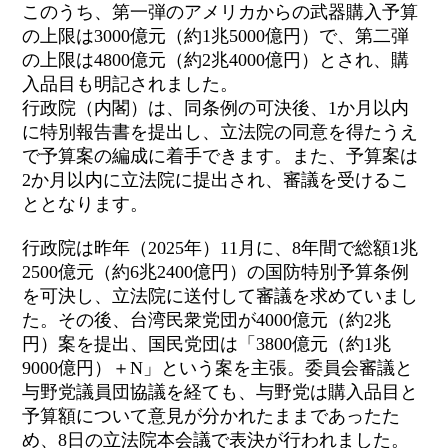
このうち、第一弾のアメリカからの武器購入予算
の上限は3000億元（約1兆5000億円）で、第二弾
の上限は4800億元（約2兆4000億円）とされ、購
入品目も明記されました。
行政院（内閣）は、同条例の可決後、1か月以内
に特別報告書を提出し、立法院の同意を得たうえ
で予算案の編成に着手できます。また、予算案は
2か月以内に立法院に提出され、審議を受けるこ
ととなります。
行政院は昨年（2025年）11月に、8年間で総額1兆
2500億元（約6兆2400億円）の国防特別予算条例
を可決し、立法院に送付して審議を求めていまし
た。その後、台湾民衆党団が4000億元（約2兆
円）案を提出、国民党団は「3800億元（約1兆
9000億円）＋N」という案を主張。委員会審議と
与野党議員団協議を経ても、与野党は購入品目と
予算額について意見が分かれたままであったた
め、8日の立法院本会議で表決が行われました。