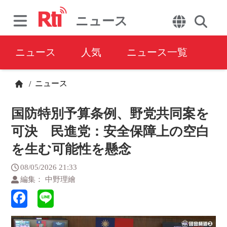
ニュース
ニュース
人気
ニュース一覧
ニュース
/
国防特別予算条例、野党共同案を
可決 民進党：安全保障上の空白
を生む可能性を懸念
08/05/2026 21:33
編集： 中野理繪