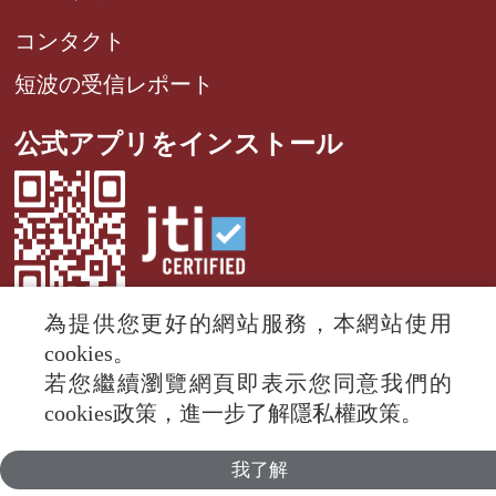
コンタクト
短波の受信レポート
公式アプリをインストール
為提供您更好的網站服務，本網站使用
cookies。
若您繼續瀏覽網頁即表示您同意我們的
© 2024 RTI (Radio Taiwan International).
cookies政策，進一步了解隱私權政策。
All rights reserved.
我了解