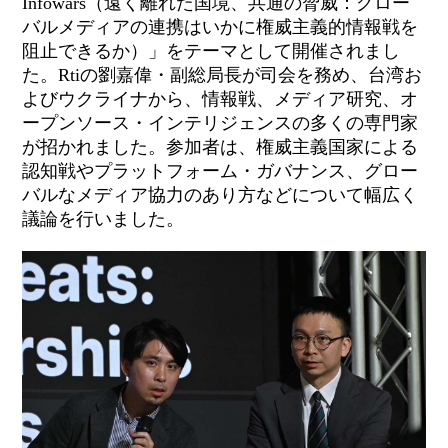
Infowars（遠く離れた国境、共通の脅威：グロー
バルメディアの連携はいかに権威主義的情報戦を
阻止
できるか）」をテーマとして開催されまし
た。Rtiの劉嘉偉・副総局長が司会を務め、台湾お
よびウクライナから、情報戦、メディア研究、オ
ープンソース・インテリジェンスの
多くの
専門家
が招かれ
ました
。参加者は、権威主義国家による
認知戦やプラットフォーム・ガバナンス、グロー
バルなメディア協力のあり方などについて幅広く
議論を行いました。