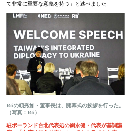
て非常に
重要な意義を持つ
」と述べました。
Rtiの頼秀如・董事長は、開幕式の挨拶を行った。
（写真：Rti）
駐ポーランド台北代表処の劉永健・代表が基調講