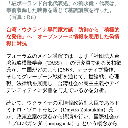
「駐ポーランド台北代表処」の劉永健・代表は、
事前収録した映像を通じて基調講演を行った。
（写真：Rti）
台湾・ウクライナ専門家対談：防御から「積極的
な発信」へ オープンソース情報を悪用した偽情
報に対抗
フォーラムのメイン講演では、まず「社団法人台
湾戦略模擬学会（TASS）」の研究員である
黄
柏叡
氏が、中国がどのようにSNS、ナラティブ操作、
そしてグレーゾーン戦術を通じて、世論戦
、
心理
戦
、
法律戦を展開し、台湾社会の民主主義やアイ
デンティティに影響を与えているかを分析。
続いて、ウクライナの元情報政策副大臣であるド
ミトロ・ゾロトゥヒン（Dmytro Zolotukhin）氏
が、政策立案の観点から講演を
行い、
国際社会が
「プロパガンダ（propaganda）」という概念から