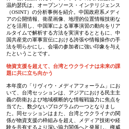
温約瑟氏は、オープンソース・インテリジェンス
（OSINT）の分析事例を紹介。中国政府系メディ
アの公開情報、衛星画像、地理的位置情報技術な
どを活用し、中国軍による軍事演習の動向をリア
ルタイムで解析する
方法を実演する
とともに、中
国共産党の軍事宣伝における誇張や情報操作の手
法を明らかにし、会場の参加者に強い印象を与え
たということです。
物資支援を超えて、台湾とウクライナは未来の課
題に共に立ち向かう
本年度の「リヴィウ・メディアフォーラム」にお
いて、台湾セッションは、アジアにおける民主主
義の防衛および
地域横断的な
情報戦協力に焦点を
当てた、数少ないプログラムの一つとなりまし
た。同セッションはまた、台湾とウクライナの関
係が物資支援の枠組みを超え、メディア技術や経
験を共有するより深い協力関係へと発展し、権威