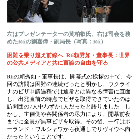
左はプレゼンテーターの
黄柏叡
氏、右は司会を務
めたRtiの
劉嘉偉
・副局長（写真：Rti）
困難を乗り越え前線へ Rti頼秀如・董事長：世界
の公共メディアと共に言論の自由を守る
Rtiの頼秀如・董事長は、開幕式の挨拶の中で、今
回の訪問は困難の連続だったと明かし、ウクライ
ナのビザ申請過程では通常とは異なる障害に直面
し、出発直前の時点でビザを取得できていたのは
訪問団の7人中わずか1人だったと語りました。し
かし、主催側や各関係者の尽力により、開幕前夜
までに全員が無事ビザを取得。その後、一行はポ
ーランド・ワルシャワから夜通しでリヴィウへ向
かったということです。