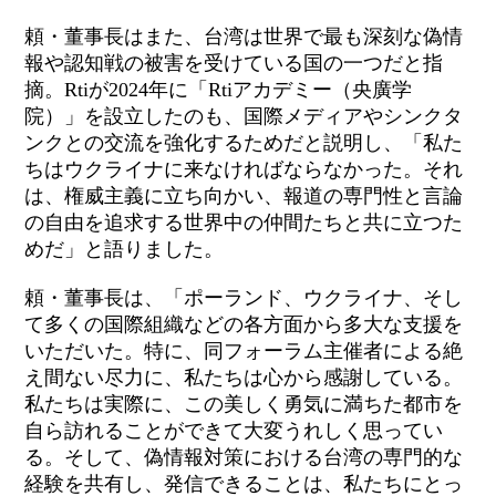
頼・董事長はまた、台湾は世界で最も深刻な
偽情
報
や認知戦の被害を受けている国の一つだと指
摘。Rtiが2024年に「Rtiアカデミー（央廣学
院）」を設立したのも、国際メディアやシンクタ
ンクとの交流を強化するためだと説明し、「私た
ちはウクライナに来なければならなかった。それ
は、権威主義に立ち向かい、報道の専門性と言論
の自由を追求する世界中の仲間たちと共に立つた
めだ」と語りました。
頼・董事長は、「ポーランド、ウクライナ、そし
て多くの国際組織などの各方面から多大な支援を
いただいた。特に、同フォーラム主催者による絶
え間ない尽力に、私たちは心から感謝している。
私たちは実際に、この美しく勇気に満ちた都市を
自ら訪れることができて大変うれしく思ってい
る。そして、
偽情報
対策における台湾の専門的な
経験を共有し、発信できることは、私たちにとっ