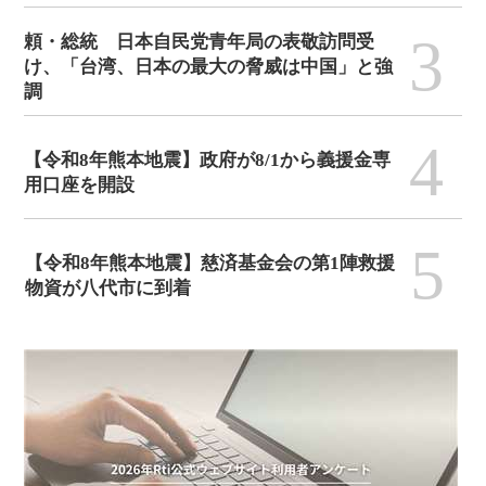
3
頼・総統 日本自民党青年局の表敬訪問受
け、「台湾、日本の最大の脅威は中国」と強
調
4
【令和8年熊本地震】政府が8/1から義援金専
用口座を開設
5
【令和8年熊本地震】慈済基金会の第1陣救援
物資が八代市に到着