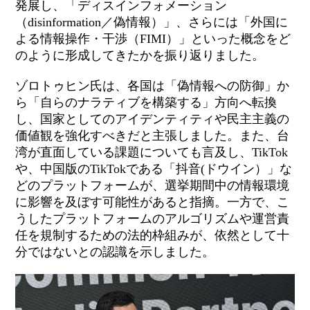
発展し、「ディスインフォメーション
（disinformation／偽情報）」、さらには「外国に
よる情報操作・干渉（FIMI）」といった概念をど
のように形成してきたかを振り返りました。
ゾロトゥヒン氏は、各国は「偽情報への防御」か
ら「自らのナラティブを構築する」方向へ転換
し
、国家としてのアイデンティティや民主主義の
価値観を強化
すべきだと主張
しました。また、台
湾が直面している課題についても言及し、TikTok
や、中国版のTikTokである「抖音(ドウイン）」な
どのプラットフォームが、選挙期間中の情報環境
に影響を及ぼす可能性があると指摘。一方で、こ
うしたプラットフォームのアルゴリズムや運営責
任を規制するための
法的枠組みが
、依然として十
分ではないとの認識を示しました。