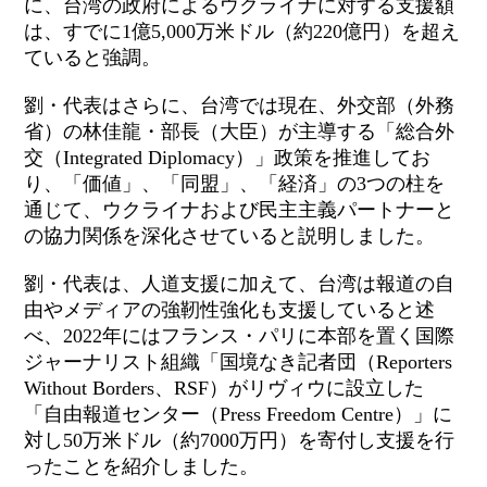
に、
台湾の政府によるウクライナに対する支援額
は、すでに1億5,000万米ドル（約220億円）を超え
ていると強調。
劉・代表はさらに、台湾では現在、外交部（外務
省）の林佳龍・部長
（大臣）
が主導する「総合外
交（Integrated Diplomacy）」政策を推進してお
り、「価値」、「同盟」、「経済」の3つの柱を
通じて、ウクライナおよび民主主義パートナーと
の協力関係を深化させていると説明しました。
劉・代表は、人道支援に加えて、台湾は報道の自
由やメディアの強靭性強化も支援していると述
べ、2022年にはフランス・パリに本部を置く国際
ジャーナリスト組織「国境なき記者団（Reporters
Without Borders
、RSF
）
がリヴィウに設立した
「自由報道センター（Press Freedom Centre）」
に
対し50万米ドル（約7000万円）を寄付し
支援を行
ったことを紹介しました。