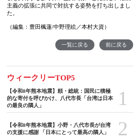
主義の拡張に共同で対抗する
姿勢を打ち出しまし
た。
（編集：豊田楓蓮/中野理絵／本村大資）
一覧に戻る
前に戻る
ウィークリーTOP5
1
【令和8年熊本地震】頼・総統：国民に積極
的な寄付を呼びかけ、八代市長「台湾は日本
の最良の隣人」
2
【令和8年熊本地震】小野・八代市長が台湾
の支援に感謝 「日本にとって最高の隣人」