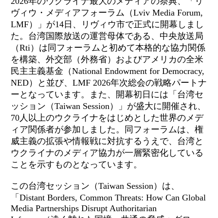
2026年
の
ウクライナ最大のメディアの祭典、「リ
ヴィウ・メディアフォーラム（Lviv Media Forum,
LMF）」が14日、リヴィウ市で正式に開幕しまし
た。台湾国際放送の運営母体である、中央放送局
（Rti）は同フォーラムと初めて本格的な協力関係
を構築、外交部（外務省）およびアメリカの全米
民主主義基金（National Endowment for Democracy,
NED）と並び、LMF 2026年次総会の戦略パートナ
ーとなっています。また、開幕初日には「台湾セ
ッション（Taiwan Session）」が盛大に開催され、
70人以上のウクライナをはじめとした世界のメデ
ィア関係者が参加しました。同フォーラムは、権
威主義の拡張や情報戦に対抗するうえで、台湾と
ウクライナのメディア協力が一層緊密化している
ことを示すものとなっています。
この台湾セッション（Taiwan Session）は、
「Distant Borders, Common Threats: How Can Global
Media Partnerships Disrupt Authoritarian