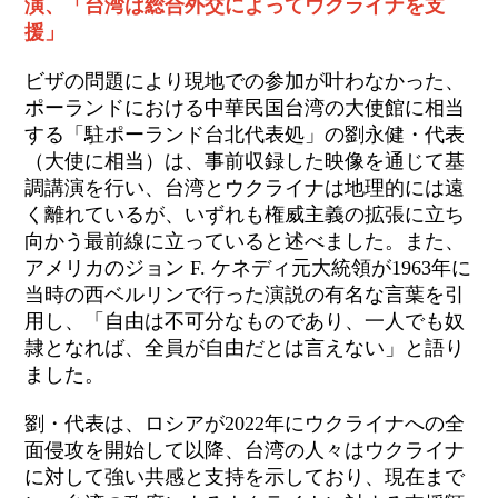
演、「台湾は総合外交によってウクライナを支
援」
ビザの問題により現地での参加が叶わなかった、
ポーランドにおける中華民国台湾の大使館に相当
する「駐ポーランド台北代表処」の劉永健・代表
（大使に相当）は、事前収録した映像を通じて基
調講演を行い、台湾とウクライナは地理的には遠
く離れているが、いずれも権威主義の拡張に立ち
向かう最前線に立っていると述べました。また、
アメリカのジョン F. ケネディ元大統領
が1963年に
当時の西ベルリンで行った
演説
の有名な言葉
を引
用し、「自由は
不可分なものであり、一人でも奴
隷となれば、全員が
自由
だとは言えない
」と語り
ました。
劉・代表は、ロシアが2022年にウクライナへの全
面侵攻を開始して以降、台湾の人々はウクライナ
に対して強い共感と支持を示しており、
現在まで