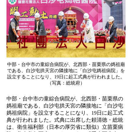
中部・台中市の童綜合病院が、北西部・苗栗県の媽祖廟
である、白沙屯拱天宮の隣接地に「白沙屯媽祖病院」を
設立することになり、19日に起工式典が行われました。
（写真：総統府）
中部・台中市の童綜合病院が、北西部・苗栗県の
媽祖廟である、白沙屯拱天宮の隣接地に「白沙屯
媽祖病院」を設立することになり、
19
日に起工式
典が行われました。式典に出席した頼清徳・総統
は、衛生福利部（日本の厚労省に類似）立苗栗病