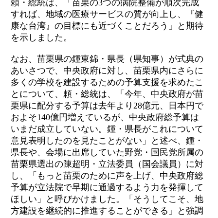
頼・総統は、「苗栗の
3
つの病院整備が順次完成
すれば、地域の医療サービスの質が向上し、『健
康な台湾』の目標にも近づくことだろう」と期待
を示しました。
なお、苗栗県の鍾東錦・県長（県知事）が式典の
あいさつで、中央政府に対し、苗栗県内にさらに
多くの学校を建設するための予算支援を求めたこ
とについて、頼・総統は、「今年、中央政府が苗
栗県に配分する予算は去年より
28
億元、日本円で
およそ
140
億円増えているが、中央政府総予算は
いまだ成立していない。鍾・県長がこれについて
意見表明したのを見たことがない」と述べ、鍾・
県長や、会場に出席していた野党・国民党所属の
苗栗県選出の陳超明・立法委員（国会議員）に対
し、「もっと苗栗のために声を上げ、中央政府総
予算が立法院で早期に通過するよう力を発揮して
ほしい」と呼びかけました。「そうしてこそ、地
方建設を継続的に推進することができる」と強調