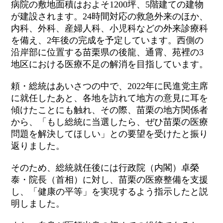
病院の敷地面積はおよそ
1200
坪、
5
階建ての建物
が建設されます。
24
時間対応の救急外来のほか、
内科、外科、産婦人科、小児科などの外来診療科
を備え、
2
年後の完成を予定しています。西側の
沿岸部に位置する苗栗県の後龍、通霄、苑裡の
3
地区における医療不足の解消を目指しています。
頼・総統はあいさつの中で、
2022
年に民進党主席
に就任したあと、各地を訪れて地方の意見に耳を
傾けたことにも触れ、その際、苗栗の地方関係者
から、「もし総統に当選したら、ぜひ苗栗の医療
問題を解決してほしい」との要望を受けたと振り
返りました。
そのため、総統就任後には行政院（内閣）卓榮
泰・院長（首相）に対し、苗栗の医療整備を支援
し、「健康の平等」を実現するよう指示したと説
明しました。