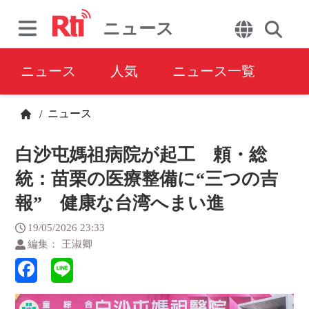
ニュース
ニュース
人気
ニュース一覧
ニュース
/
白沙屯媽祖病院が起工 頼・総
統：苗栗の医療整備に“三つの吉
報” 健康な台湾へまい進
19/05/2026 23:33
編集： 王淑卿