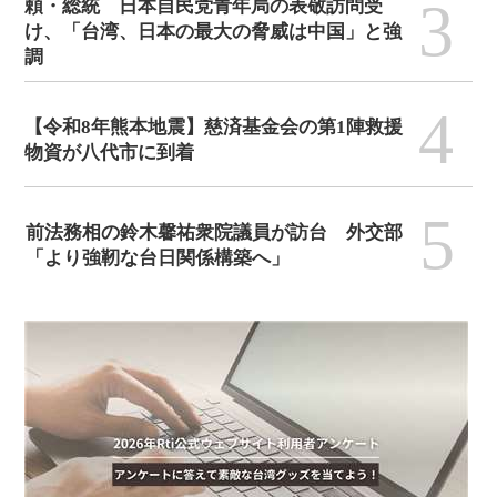
3
頼・総統 日本自民党青年局の表敬訪問受
け、「台湾、日本の最大の脅威は中国」と強
調
4
【令和8年熊本地震】慈済基金会の第1陣救援
物資が八代市に到着
5
前法務相の鈴木馨祐衆院議員が訪台 外交部
「より強靭な台日関係構築へ」