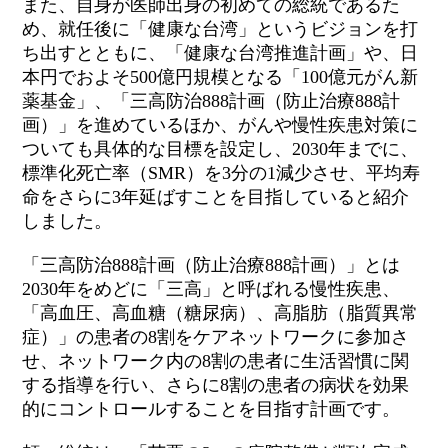
また、自身が医師出身の初めての総統であるた
め、就任後に「健康な台湾」というビジョンを打
ち出すとともに、「健康な台湾推進計画」や、日
本円でおよそ
500
億円規模となる「
100
億元がん新
薬基金」、「三高防治
888
計画（防止治療
888
計
画）」を進めているほか、がんや慢性疾患対策に
ついても具体的な目標を設定し、
2030
年までに、
標準化死亡率（
SMR
）を
3
分の
1
減少させ、平均寿
命をさらに
3
年延ばすことを目指していると紹介
しました。
「三高防治
888
計画（防止治療
888
計画）」とは
2030
年をめどに「三高」と呼ばれる慢性疾患、
「高血圧、高血糖（糖尿病）、高脂肪（脂質異常
症）」の患者の
8
割をケアネットワークに参加さ
せ、ネットワーク内の
8
割の患者に生活習慣に関
する指導を行い、さらに
8
割の患者の病状を効果
的にコントロールすることを目指す計画です。