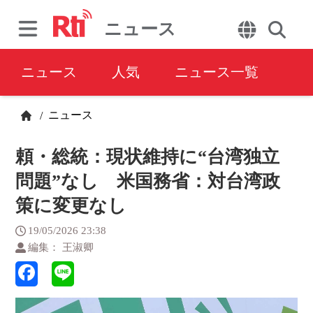
ニュース
ニュース
人気
ニュース一覧
ニュース
/
頼・総統：現状維持に“台湾独立
問題”なし 米国務省：対台湾政
策に変更なし
19/05/2026 23:38
編集： 王淑卿