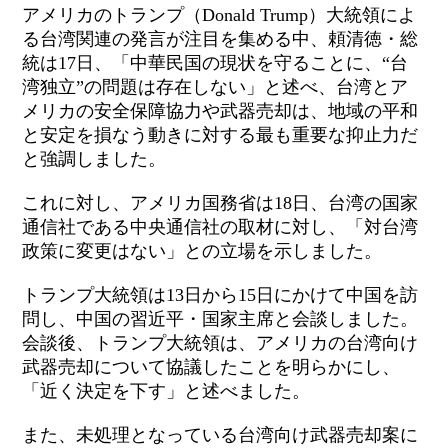
アメリカのトランプ（
Donald Trump
）大統領によ
る台湾関連の発言が注目を集める中、頼清徳・総
統は
17
日、「中華民国の現状を守ることに、“台
湾独立”の問題は存在しない」と述べ、台湾とア
メリカの安全保障協力や武器売却は、地域の平和
と安定を損なう動きに対する最も重要な抑止力だ
と強調しました。
これに対し、アメリカ国務省は
18
日、台湾の国家
通信社である中央通信社の取材に対し、「対台湾
政策に変更はない」との立場を示しました。
トランプ大統領は
13
日から
15
日にかけて中国を訪
問し、中国の習近平・国家主席と会談しました。
会談後、トランプ大統領は、アメリカの台湾向け
武器売却について協議したことを明らかにし、
「近く決定を下す」と述べました。
また、未処理となっている台湾向け武器売却案に