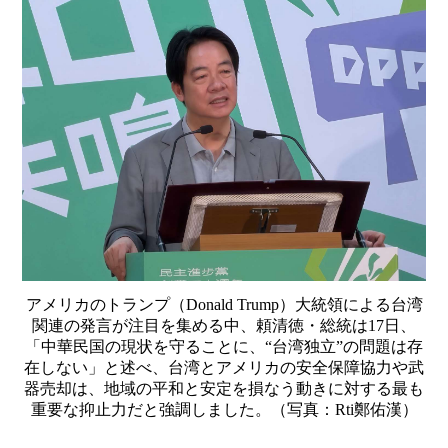
アメリカのトランプ（Donald Trump）大統領による台湾
関連の発言が注目を集める中、頼清徳・総統は17日、
「中華民国の現状を守ることに、“台湾独立”の問題は存
在しない」と述べ、台湾とアメリカの安全保障協力や武
器売却は、地域の平和と安定を損なう動きに対する最も
重要な抑止力だと強調しました。（写真：Rti鄭佑漢）