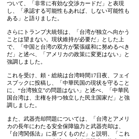
ついて、「非常に有効な交渉カードだ」と表現
し、「承認する可能性もあれば、しない可能性も
ある」と語りました。
さらにトランプ大統領は、「台湾が独立へ向かう
ことは望まない。現状維持が必要だ」とした上
で、「中国と台湾の双方が緊張緩和に努めるべき
だ」と述べ、「アメリカの政策に変更はない」と
強調しました。
これを受け、頼・総統は台湾時間
17
日夜、フェイ
スブックに投稿し、「中華民国の現状を守ること
に、“台湾独立”の問題はない」と述べ、「中華民
国台湾は、主権を持つ独立した民主国家だ」と強
調しました。
また、武器売却問題については、「台湾とアメリ
カの長年にわたる安全保障協力と武器売却は、
『台湾関係法』に基づくものだ」と説明、「これ