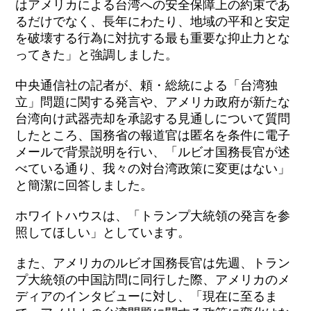
はアメリカによる台湾への安全保障上の約束であ
るだけでなく、長年にわたり、地域の平和と安定
を破壊する行為に対抗する最も重要な抑止力とな
ってきた」と強調しました。
中央通信社の記者が、頼・総統による「台湾独
立」問題に関する発言や、アメリカ政府が新たな
台湾向け武器売却を承認する見通しについて質問
したところ、国務省の報道官は匿名を条件に電子
メールで背景説明を行い、「ルビオ国務長官が述
べている通り、我々の対台湾政策に変更はない」
と簡潔に回答しました。
ホワイトハウスは、「トランプ大統領の発言を参
照してほしい」としています。
また、アメリカのルビオ国務長官は先週、トラン
プ大統領の中国訪問に同行した際、アメリカのメ
ディアのインタビューに対し、「現在に至るま