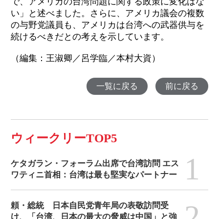
で、アメリカの台湾問題に関する政策に変化はな
い」と述べました。さらに、アメリカ議会の複数
の与野党議員も、アメリカは台湾への武器供与を
続けるべきだとの考えを示しています。
（編集：王淑卿／呂学臨／本村大資）
一覧に戻る
前に戻る
ウィークリーTOP5
1
ケタガラン・フォーラム出席で台湾訪問 エス
ワティニ首相：台湾は最も堅実なパートナー
2
頼・総統 日本自民党青年局の表敬訪問受
け、「台湾、日本の最大の脅威は中国」と強