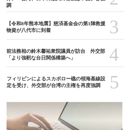
調
3
【令和8年熊本地震】慈済基金会の第1陣救援
物資が八代市に到着
4
前法務相の鈴木馨祐衆院議員が訪台 外交部
「より強靭な台日関係構築へ」
5
フィリピンによるスカボロー礁の領海基線設
定を受け、外交部が台湾の主権を再度強調