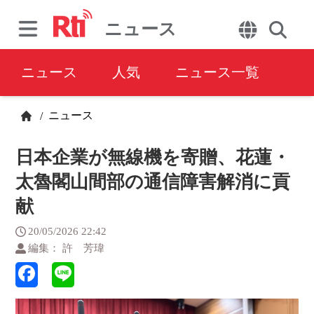
ニュース
ニュース
人気
ニュース一覧
ニュース
/
日本企業が無線機を寄贈、花蓮・
太魯閣山間部の通信障害解消に貢
献
20/05/2026 22:42
編集： 許 芳瑋