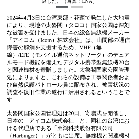
席した。（写真：CNA）
2024年4月3日に台湾東部・花蓮で発生した大地震
により、現地の太魯閣（タロコ）国家公園は深刻
な被害を受けました。日本の総合無線機メーカー
「アイコム（Icom）株式会社」は、山間部の通信
障害の解消を支援するため、VHF（無
線）/LTE（モバイル通信ネットワーク）のデュア
ルモード機能を備えたデジタル携帯型無線機20台
と関連機材を寄贈しました。太魯閣国家公園管理
処によりますと、これらの設備は工事関係者およ
び自然保護パトロール員に配布され、被害状況の
調査や復旧作業の遂行に活用されるということで
す。
太魯閣国家公園管理処は20日、寄贈式を開催し、
日本の「アイコム株式会社」と、同社の台湾にお
ける代理店である「至鴻科技股份有限公司
（Harbinger）」がともに出席。無線機と関連機材