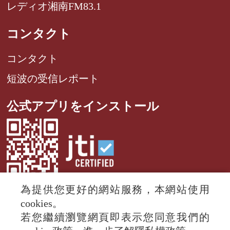
レディオ湘南FM83.1
コンタクト
コンタクト
短波の受信レポート
公式アプリをインストール
為提供您更好的網站服務，本網站使用
cookies。
若您繼續瀏覽網頁即表示您同意我們的
© 2024 RTI (Radio Taiwan International).