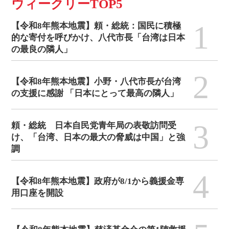
ウィークリーTOP5
1
【令和8年熊本地震】頼・総統：国民に積極
的な寄付を呼びかけ、八代市長「台湾は日本
の最良の隣人」
2
【令和8年熊本地震】小野・八代市長が台湾
の支援に感謝 「日本にとって最高の隣人」
3
頼・総統 日本自民党青年局の表敬訪問受
け、「台湾、日本の最大の脅威は中国」と強
調
4
【令和8年熊本地震】政府が8/1から義援金専
用口座を開設