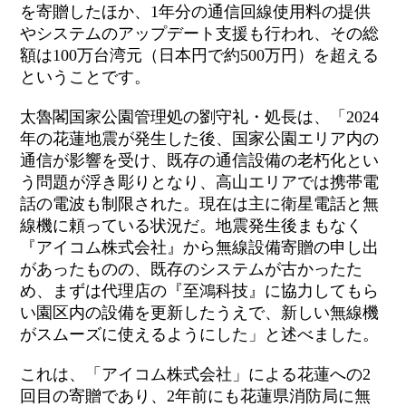
を寄贈したほか、1年分の通信回線使用料の提供
やシステムのアップデート支援も行われ、その総
額は100万台湾元（日本円で約500万円）を超える
ということです。
太魯閣国家公園管理処の劉守礼・処長は、「2024
年の花蓮地震が発生した後、国家公園エリア内の
通信が影響を受け、既存の通信設備の老朽化とい
う問題が浮き彫りとなり、高山エリアでは携帯電
話の電波も制限された。現在は主に衛星電話と無
線機に頼っている状況だ。地震発生後まもなく
『アイコム株式会社』から無線設備寄贈の申し出
があったものの、既存のシステムが古かったた
め、まずは代理店の『至鴻科技』に協力してもら
い園区内の設備を更新したうえで、新しい無線機
がスムーズに使えるようにした」と述べました。
これは、「アイコム株式会社」による花蓮への2
回目の寄贈であり、2年前にも花蓮県消防局に無