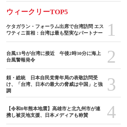
ウィークリーTOP5
1
ケタガラン・フォーラム出席で台湾訪問 エス
ワティニ首相：台湾は最も堅実なパートナー
2
台風13号が台湾に接近 午後2時30分に海上
台風警報発令
3
頼・総統 日本自民党青年局の表敬訪問受
け、「台湾、日本の最大の脅威は中国」と強
調
4
【令和8年熊本地震】高雄市と北九州市が連
携し被災地支援、日本メディアも称賛