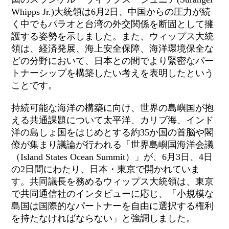
Whipps Jr.)大統領は6月2日、中国からの圧力が続
く中でもパラオと台湾の外交関係を断固として擁
護する姿勢を示しました。また、ウィップス大統
領は、経済発展、海上安全保障、海洋環境保全な
どの分野において、日本との間でより緊密なパー
トナーシップを構築したい考えを表明したという
ことです。
持続可能な海洋の構築に向け、世界の島嶼国が抱
える共通課題について太平洋、カリブ海、インド
洋の島しょ国をはじめとする約35か国の首脳や閣
僚が集まり議論が行われる「世界島嶼国海洋会議
（Island States Ocean Summit）」が、6月3日、4日
の2日間にわたり、日本・東京で開かれていま
す。共同議長を務めるウィップス大統領は、東京
で共同通信社のインタビューに応じ、「小規模な
島国は国際的なパートナーを自由に選択する権利
を持たなければならない」と強調しました。