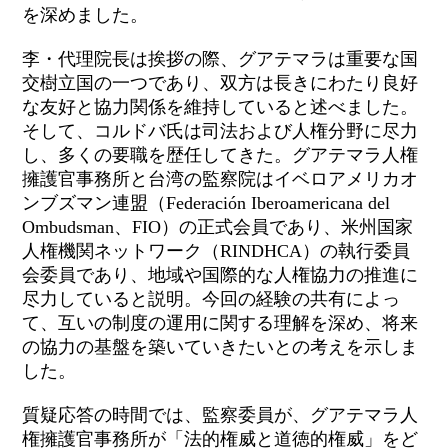
を深めました。
李・代理院長は挨拶の際、グアテマラは重要な国
交樹立国の一つであり、双方は長きにわたり良好
な友好と協力関係を維持していると述べました。
そして、コルドバ氏は司法および人権分野に尽力
し、多くの要職を歴任してきた。グアテマラ人権
擁護官事務所と台湾の監察院はイベロアメリカオ
ンブズマン連盟（Federación Iberoamericana del
Ombudsman、FIO）の正式会員であり、米州国家
人権機関ネットワーク（RINDHCA）の執行委員
会委員であり、地域や国際的な人権協力の推進に
尽力していると説明。今回の経験の共有によっ
て、互いの制度の運用に関する理解を深め、将来
の協力の基盤を築いていきたいとの考えを示しま
した。
質疑応答の時間では、監察委員が、グアテマラ人
権擁護官事務所が「法的権威と道徳的権威」をど