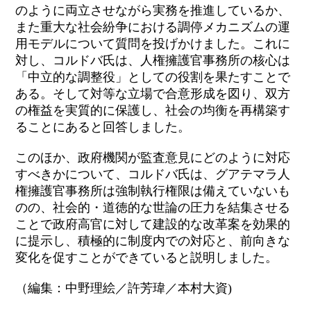
のように両立させながら実務を推進しているか、
また重大な社会紛争における調停メカニズムの運
用モデルについて質問を投げかけました。これに
対し、コルドバ氏は、人権擁護官事務所の核心は
「中立的な調整役」としての役割を果たすことで
ある。そして対等な立場で合意形成を図り、双方
の権益を実質的に保護し、社会の均衡を再構築す
ることにあると回答しました。
このほか、政府機関が監査意見にどのように対応
すべきかについて、コルドバ氏は、グアテマラ人
権擁護官事務所は強制執行権限は備えていないも
のの、社会的・道徳的な世論の圧力を結集させる
ことで政府高官に対して建設的な改革案を効果的
に提示し、積極的に制度内での対応と、前向きな
変化を促すことができていると説明しました。
（編集：中野理絵／許芳瑋／本村大資)