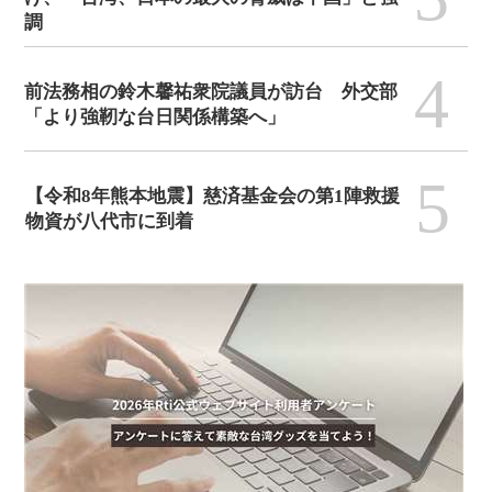
調
4
前法務相の鈴木馨祐衆院議員が訪台 外交部
「より強靭な台日関係構築へ」
5
【令和8年熊本地震】慈済基金会の第1陣救援
物資が八代市に到着