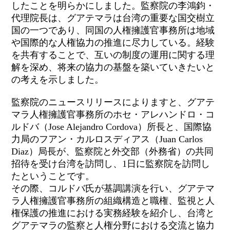
したことを明らかにしました。監察院の李鴻鈞・
代理院長は、グアテマラは台湾の重要な国交樹立
国の一つであり、同国の人権擁護官事務所は地域
や国際的な人権協力の推進に尽力している。経験
を共有することで、互いの制度の運用に関する理
解を深め、将来の協力の基盤を築いていきたいと
の考えを示しました。
監察院のニュースリリースによりますと、グアテ
マラ人権擁護官事務所のホセ・アレハンドロ・コ
ルドバ（Jose Alejandro Cordova）所長と、国際協
力局のフアン・カルロスディアス（Juan Carlos
Diaz）局長が、監察院と外交部（外務省）の共同
招待を受け台湾を訪問し、1日に監察院を訪問し
たということです。
その際、コルドバ氏が基調講演を行い、グアテマ
ラ人権擁護官事務所の組織構造と職権、監視と人
権保護の推進における実務経験を紹介し、台湾と
グアテマラの監察と人権分野における交流と協力