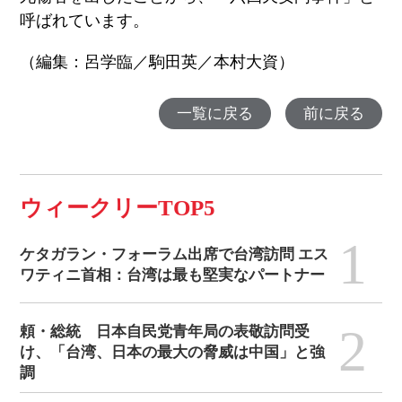
呼ばれています。
（編集：呂学臨／駒田英／本村大資）
一覧に戻る
前に戻る
ウィークリーTOP5
1
ケタガラン・フォーラム出席で台湾訪問 エス
ワティニ首相：台湾は最も堅実なパートナー
2
頼・総統 日本自民党青年局の表敬訪問受
け、「台湾、日本の最大の脅威は中国」と強
調