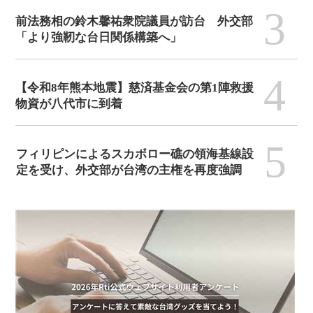
3
前法務相の鈴木馨祐衆院議員が訪台 外交部
「より強靭な台日関係構築へ」
4
【令和8年熊本地震】慈済基金会の第1陣救援
物資が八代市に到着
5
フィリピンによるスカボロー礁の領海基線設
定を受け、外交部が台湾の主権を再度強調