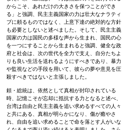
からこそ、あれだけの大きさを保つことができ
る」と強調、民主主義国家の力は壮大なナラティ
ブに頼るものではなく、上意下達の絶対的な方針
も必要としないと述べました。そして、民主主義
国家の力は国民の多様な声から生まれ、国民の心
を一つにすることから生まれると強調、健全な政
府と社会は、次の世代を全力で支え、自分たちよ
りも良い生活を送れるようにすべきであり、暴力
や監視などの手段を用いて、彼らの夢や意見を圧
殺すべきではないと主張しました。
頼・総統は、依然として真相が封印されている
時、記憶こそが忘却に抵抗する力となると述べ、
台湾は自由と民主主義を追い求めるすべての人々
と共にある、真相が明らかになり、傷が癒やさ
れ、自由を追い求めることで命を落とす人がいな
くなるまで寄り添い続けると表明しました。さら