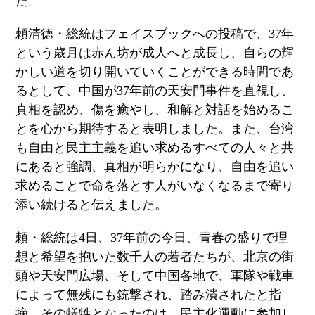
た。
頼清徳・総統はフェイスブックへの投稿で、
37
年
という歳月は赤ん坊が成人へと成長し、自らの輝
かしい道を切り開いていくことができる時間であ
るとして、中国が
37
年前の天安門事件を直視し、
真相を認め、傷を癒やし、和解と対話を始めるこ
とを心から期待すると表明しました。また、台湾
も自由と民主主義を追い求めるすべての人々と共
にあると強調、真相が明らかになり、自由を追い
求めることで命を落とす人がいなくなるまで寄り
添い続けると伝えました。
頼・総統は
4
日、
37
年前の今日、青春の盛りで理
想と希望を抱いた数千人の若者たちが、北京の街
頭や天安門広場、そして中国各地で、軍隊や戦車
によって無残にも銃撃され、踏み潰されたと指
摘。その犠牲となったのは、民主化運動に参加し