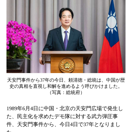
天安門事件から37年の今日、頼清徳・総統は、中国が歴
史の真相を直視し和解を進めるよう呼びかけました。
（写真：総統府）
1989
年
6
月
4
日に中国・北京の天安門広場で発生し
た、民主化を求めたデモ隊に対する武力弾圧事
件、天安門事件から、今日
4
日で
37
年となりまし