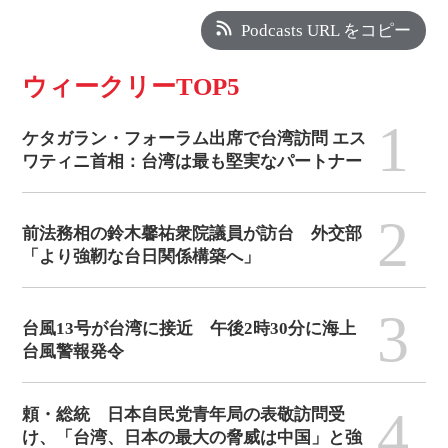
Podcasts URL をコピー
ウィークリーTOP5
1
ケタガラン・フォーラム出席で台湾訪問 エス
ワティニ首相：台湾は最も堅実なパートナー
2
前法務相の鈴木馨祐衆院議員が訪台 外交部
「より強靭な台日関係構築へ」
3
台風13号が台湾に接近 午後2時30分に海上
台風警報発令
4
頼・総統 日本自民党青年局の表敬訪問受
け、「台湾、日本の最大の脅威は中国」と強