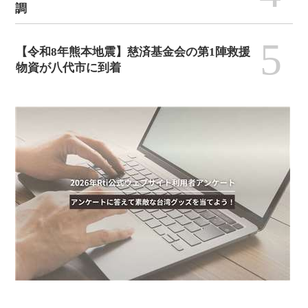
調
5
【令和8年熊本地震】慈済基金会の第1陣救援
物資が八代市に到着