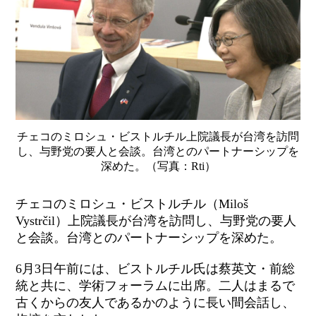
チェコのミロシュ・ビストルチル上院議長が台湾を訪問
し、与野党の要人と会談。台湾とのパートナーシップを
深めた。（写真：Rti）
チェコのミロシュ・ビストルチル（Miloš
Vystrčil）上院議長が台湾を訪問し、与野党の要人
と会談。台湾とのパートナーシップを深めた。
6月3日午前には、ビストルチル氏は蔡英文・前総
統と共に、学術フォーラムに出席。二人はまるで
古くからの友人であるかのように長い間会話し、