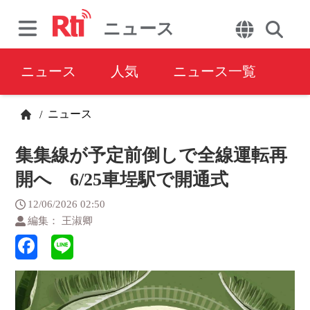
ニュース
ニュース
人気
ニュース一覧
ニュース
/
集集線が予定前倒しで全線運転再
開へ 6/25車埕駅で開通式
12/06/2026 02:50
編集： 王淑卿