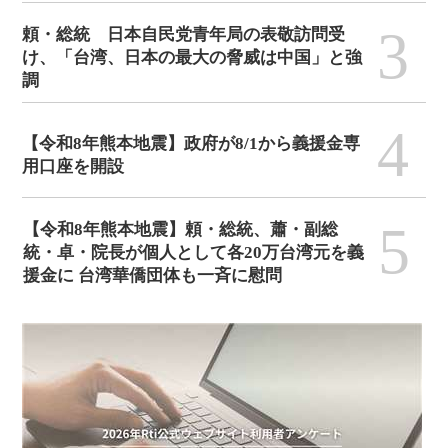
3
頼・総統 日本自民党青年局の表敬訪問受
け、「台湾、日本の最大の脅威は中国」と強
調
4
【令和8年熊本地震】政府が8/1から義援金専
用口座を開設
5
【令和8年熊本地震】頼・総統、蕭・副総
統・卓・院長が個人として各20万台湾元を義
援金に 台湾華僑団体も一斉に慰問