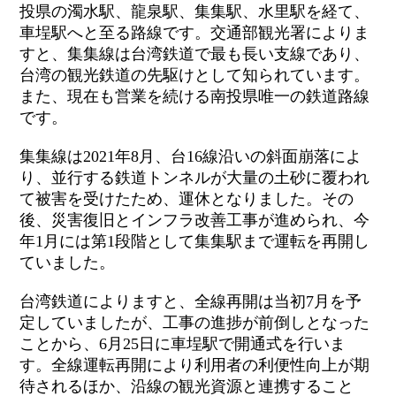
投県の濁水駅、龍泉駅、集集駅、水里駅を経て、
車埕駅へと至る路線です。交通部観光署によりま
すと、集集線は台湾鉄道で最も長い支線であり、
台湾の観光鉄道の先駆けとして知られています。
また、現在も営業を続ける南投県唯一の鉄道路線
です。
集集線は
2021
年
8
月、台
16
線沿いの斜面崩落によ
り、並行する鉄道トンネルが大量の土砂に覆われ
て被害を受けたため、運休となりました。その
後、災害復旧とインフラ改善工事が進められ、今
年
1
月には第
1
段階として集集駅まで運転を再開し
ていました。
台湾鉄道によりますと、全線再開は当初
7
月を予
定していましたが、工事の進捗が前倒しとなった
ことから、
6
月
25
日に車埕駅で開通式を行いま
す。全線運転再開により利用者の利便性向上が期
待されるほか、沿線の観光資源と連携すること