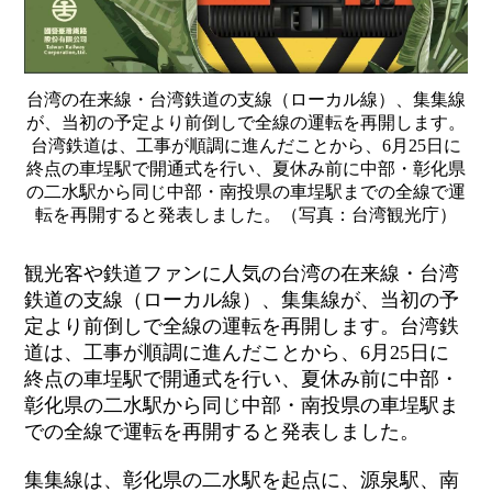
台湾の在来線・台湾鉄道の支線（ローカル線）、集集線
が、当初の予定より前倒しで全線の運転を再開します。
台湾鉄道は、工事が順調に進んだことから、6月25日に
終点の車埕駅で開通式を行い、夏休み前に中部・彰化県
の二水駅から同じ中部・南投県の車埕駅までの全線で運
転を再開すると発表しました。（写真：台湾観光庁）
観光客や鉄道ファンに人気の台湾の在来線・台湾
鉄道の支線（ローカル線）、集集線が、当初の予
定より前倒しで全線の運転を再開します。台湾鉄
道は、工事が順調に進んだことから、
6
月
25
日に
終点の車埕駅で開通式を行い、夏休み前に中部・
彰化県の二水駅から同じ中部・南投県の車埕駅ま
での全線で運転を再開すると発表しました。
集集線は、彰化県の二水駅を起点に、源泉駅、南