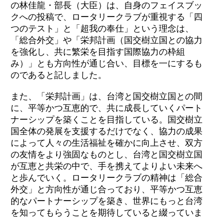
の林佳龍・部長（大臣）は、自身のフェイスブッ
クへの投稿で、ロータリークラブが重視する「四
つのテスト」と「超我の奉仕」という理念は、
「総合外交」や「栄邦計画（国交樹立国との協力
を強化し、共に繁栄を目指す国際協力の枠組
み）」とも方向性が通じ合い、目標を一にするも
のであると記しました。
また、「栄邦計画」は、台湾と国交樹立国との間
に、平等かつ互恵的で、共に成長していくパート
ナーシップを築くことを目指している。国交樹立
国全体の発展を支援するだけでなく、協力の成果
によって人々の生活福祉を確かに向上させ、双方
の友情をより強固なものとし、台湾と国交樹立国
が互恵と共栄の中で、手を携えてよりよい未来へ
と歩んでいく。ロータリークラブの精神は「総合
外交」と方向性が通じ合っており、平等かつ互恵
的なパートナーシップを築き、世界にもっと台湾
を知ってもらうことを期待していると綴っていま