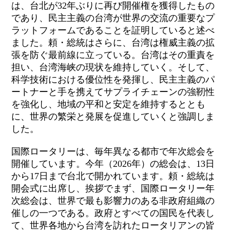
は、台北が32年ぶりに再び開催権を獲得したもの
であり、民主主義の台湾が世界の交流の重要なプ
ラットフォームであることを証明していると述べ
ました。頼・総統はさらに、台湾は権威主義の拡
張を防ぐ最前線に立っている。台湾はその重責を
担い、台湾海峡の現状を維持していく。そして、
科学技術における優位性を発揮し、民主主義のパ
ートナーと手を携えてサプライチェーンの強靭性
を強化し、地域の平和と安定を維持するととも
に、世界の繁栄と発展を促進していくと強調しま
した。
国際ロータリーは、毎年異なる都市で年次総会を
開催しています。今年（2026年）の総会は、13日
から17日まで台北で開かれています。頼・総統は
開会式に出席し、挨拶でまず、国際ロータリー年
次総会は、世界で最も影響力のある非政府組織の
催しの一つである。政府とすべての国民を代表し
て、世界各地から台湾を訪れたロータリアンの皆