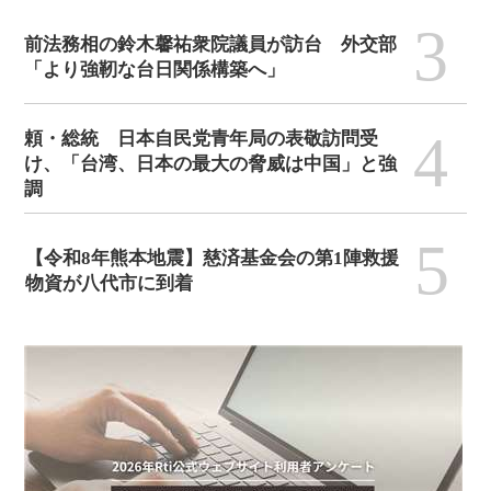
3
前法務相の鈴木馨祐衆院議員が訪台 外交部
「より強靭な台日関係構築へ」
4
頼・総統 日本自民党青年局の表敬訪問受
け、「台湾、日本の最大の脅威は中国」と強
調
5
【令和8年熊本地震】慈済基金会の第1陣救援
物資が八代市に到着