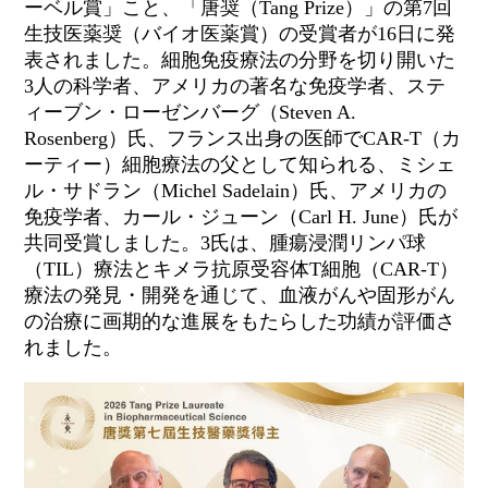
ーベル賞」こと、「唐奨（
Tang Prize
）」の第
7
回
生技医薬奨（バイオ医薬賞）の受賞者が
16
日に発
表されました。細胞免疫療法の分野を切り開いた
3
人の科学者、アメリカの著名な免疫学者、ステ
ィーブン・ローゼンバーグ（
Steven A.
Rosenberg
）氏、フランス出身の医師で
CAR-T
（カ
ーティー）細胞療法の父として知られる、ミシェ
ル・サドラン（
Michel Sadelain
）氏、アメリカの
免疫学者、カール・ジューン（
Carl H. June
）氏が
共同受賞しました。
3
氏は、腫瘍浸潤リンパ球
（
TIL
）療法とキメラ抗原受容体
T
細胞（
CAR-T
）
療法の発見・開発を通じて、血液がんや固形がん
の治療に画期的な進展をもたらした功績が評価さ
れました。