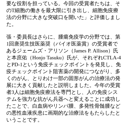
要な役割を担っている。今回の受賞者たちは、そ
の
T
細胞の働きを最大限に引き出し、細胞免疫療
法の分野に大きな突破口を開いた」と評価しまし
た。
張・委員長はさらに、腫瘍免疫学の分野では、第
1
回唐奨生技医薬奨（バイオ医薬賞）の受賞者で
あるジェームズ・アリソン（
James P. Allison
）氏
と本庶佑（
Honjo Tasuku
）氏が、それぞれ
CTLA-4
と
PD-1
という免疫チェックポイントを発見し、免
疫チェックポイント阻害薬の開発につながり、多
くのがん、とりわけ一部の固形がんの治療法の発
展に大きく貢献したと説明しました。今年の受賞
者
3
人は細胞免疫療法を専門とし、人の免疫シス
テムを強力な抗がん兵器へと変えることに成功し
たことで、白血病やリンパ腫、多発性骨髄腫など
の悪性血液疾患に画期的な治療法をもたらしたと
いうことです。