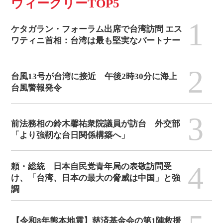
ウィークリーTOP5
1
ケタガラン・フォーラム出席で台湾訪問 エス
ワティニ首相：台湾は最も堅実なパートナー
2
台風13号が台湾に接近 午後2時30分に海上
台風警報発令
3
前法務相の鈴木馨祐衆院議員が訪台 外交部
「より強靭な台日関係構築へ」
4
頼・総統 日本自民党青年局の表敬訪問受
け、「台湾、日本の最大の脅威は中国」と強
調
【令和8年熊本地震】慈済基金会の第1陣救援