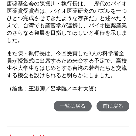
唐奨基金会の陳振川・執行長は、「歴代のバイオ
医薬賞受賞者は、バイオ医薬研究のパズルを一つ
ひとつ完成させてきたような存在だ」と述べたう
えで、台湾でも産官学が連携し、バイオ医薬産業
のさらなる発展を目指してほしいと期待を示しま
した。
また陳・執行長は、今回受賞した
3
人の科学者全
員が授賞式に出席するため来台する予定で、高校
生や大学生をはじめとする台湾の若者たちと交流
する機会も設けられると明らかにしました。
（編集：王淑卿／呂学臨／本村大資）
一覧に戻る
前に戻る