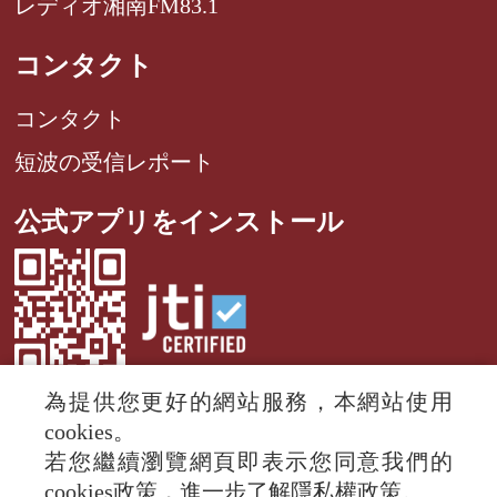
レディオ湘南FM83.1
コンタクト
コンタクト
短波の受信レポート
公式アプリをインストール
為提供您更好的網站服務，本網站使用
cookies。
若您繼續瀏覽網頁即表示您同意我們的
© 2024 RTI (Radio Taiwan International).
cookies政策，進一步了解隱私權政策。
All rights reserved.