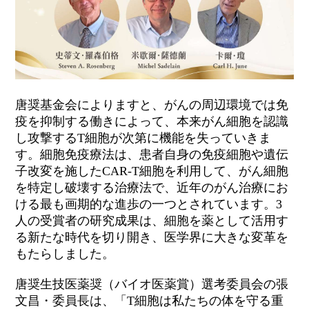
唐奨基金会によりますと、がんの周辺環境では免
疫を抑制する働きによって、本来がん細胞を認識
し攻撃する
T
細胞が次第に機能を失っていきま
す。細胞免疫療法は、患者自身の免疫細胞や遺伝
子改変を施した
CAR-T
細胞を利用して、がん細胞
を特定し破壊する治療法で、近年のがん治療にお
ける最も画期的な進歩の一つとされています。
3
人の受賞者の研究成果は、細胞を薬として活用す
る新たな時代を切り開き、医学界に大きな変革を
もたらしました。
唐奨生技医薬奨（バイオ医薬賞）選考委員会の張
文昌・委員長は、「
T
細胞は私たちの体を守る重