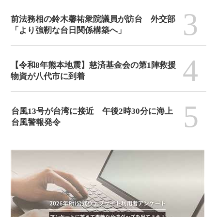
3
前法務相の鈴木馨祐衆院議員が訪台 外交部
「より強靭な台日関係構築へ」
4
【令和8年熊本地震】慈済基金会の第1陣救援
物資が八代市に到着
5
台風13号が台湾に接近 午後2時30分に海上
台風警報発令