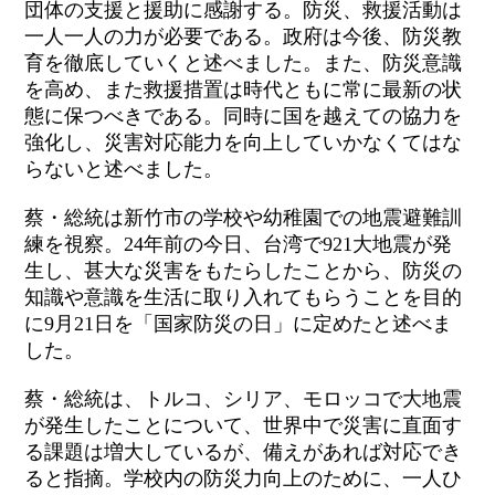
団体の支援と援助に感謝する。防災、救援活動は
一人一人の力が必要である。政府は今後、防災教
育を徹底していくと述べました。また、防災意識
を高め、また救援措置は時代ともに常に最新の状
態に保つべきである。同時に国を越えての協力を
強化し、災害対応能力を向上していかなくてはな
らないと述べました。
蔡・総統は新竹市の学校や幼稚園での地震避難訓
練を視察。24年前の今日、台湾で921大地震が発
生し、甚大な災害をもたらしたことから、防災の
知識や意識を生活に取り入れてもらうことを目的
に9月21日を「国家防災の日」に定めたと述べま
した。
蔡・総統は、トルコ、シリア、モロッコで大地震
が発生したことについて、世界中で災害に直面す
る課題は増大しているが、備えがあれば対応でき
ると指摘。学校内の防災力向上のために、一人ひ