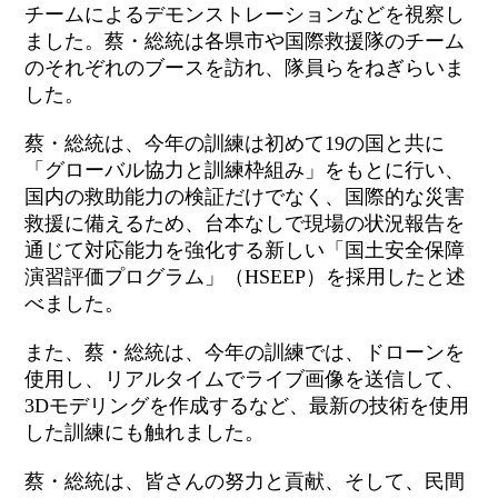
チームによるデモンストレーションなどを視察し
ました。蔡・総統は各県市や国際救援隊のチーム
のそれぞれのブースを訪れ、隊員らをねぎらいま
した。
蔡・総統は、今年の訓練は初めて19の国と共に
「グローバル協力と訓練枠組み」をもとに行い、
国内の救助能力の検証だけでなく、国際的な災害
救援に備えるため、台本なしで現場の状況報告を
通じて対応能力を強化する新しい「国土安全保障
演習評価プログラム」（HSEEP）を採用したと述
べました。
また、蔡・総統は、今年の訓練では、ドローンを
使用し、リアルタイムでライブ画像を送信して、
3Dモデリングを作成するなど、最新の技術を使用
した訓練にも触れました。
蔡・総統は、皆さんの努力と貢献、そして、民間