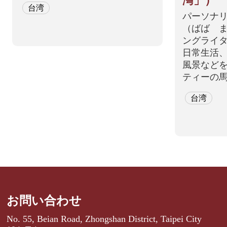
灣」）
台湾
パーソナ
（ばば 
ングライター/
日常生活
風景など
ティーの
て、感じ
台湾
語でリス
していき
の日本人
能な台湾人.
お問い合わせ
No. 55, Beian Road, Zhongshan District, Taipei City