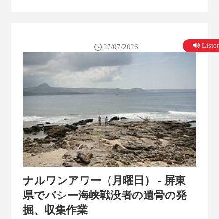
「御用翻訳者」といえる翻訳家が決まっているほ
ど人気なんです。 こうした中、先月27日、台湾
でも人気の作家、東野圭吾さんが亡くなったニュ
ースは、台湾でも大きく報じられ、追悼の声があ
がりました。台湾において東野圭吾さんの作品は
List
27/07/2026
2013年から...
ナルワンアワー（月曜日） - 屏東
県でバシー海峡戦没者の遺骨の発
掘、収集作業