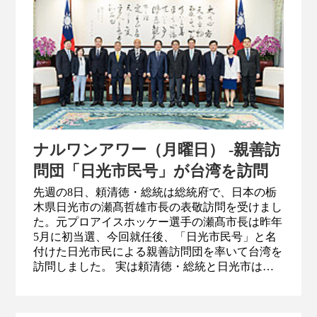
ナルワンアワー（月曜日） -親善訪
問団「日光市民号」が台湾を訪問
先週の8日、頼清徳・総統は総統府で、日本の栃
木県日光市の瀬髙哲雄市長の表敬訪問を受けまし
た。元プロアイスホッケー選手の瀬髙市長は昨年
5月に初当選、今回就任後、「日光市民号」と名
付けた日光市民による親善訪問団を率いて台湾を
訪問しました。 実は頼清徳・総統と日光市は深
い縁があります。台南市が直轄市となる一年前、
2009年、旧台南市と日光市は「観光友好都市」協
定を締結、翌2010年、旧台南市と旧台南県が合