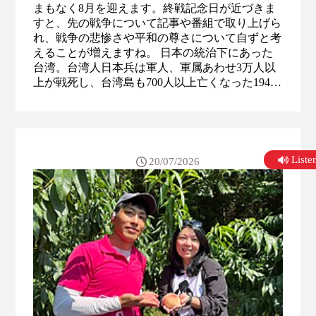
まもなく8月を迎えます。終戦記念日が近づきま
すと、先の戦争について記事や番組で取り上げら
れ、戦争の悲惨さや平和の尊さについて自ずと考
えることが増えますね。 日本の統治下にあった
台湾。台湾人日本兵は軍人、軍属あわせ3万人以
上が戦死し、台湾島も700人以上亡くなった1945
年5月31日の台北大空襲をはじめ、アメリカ軍に
よる空襲の被害を受けました。 また台湾沖の空
域、海域でも多くの人々が命を落としました。特
に多くの被害を出したのは、台湾とフィリピンの
間に位置するバシー海峡です。中でも陸軍の揚陸
List
20/07/2026
艦「玉津丸」は...