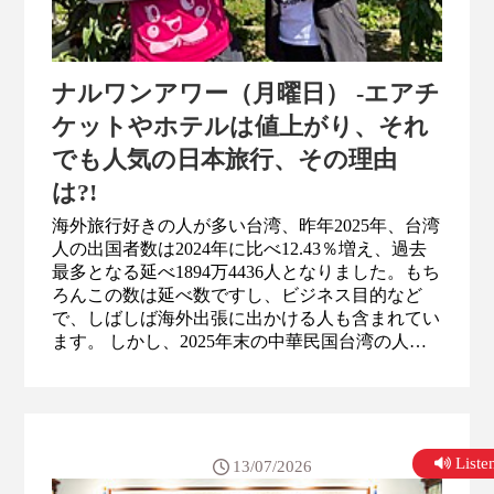
ナルワンアワー（月曜日） -エアチ
ケットやホテルは値上がり、それ
でも人気の日本旅行、その理由
は?!
海外旅行好きの人が多い台湾、昨年2025年、台湾
人の出国者数は2024年に比べ12.43％増え、過去
最多となる延べ1894万4436人となりました。もち
ろんこの数は延べ数ですし、ビジネス目的など
で、しばしば海外出張に出かける人も含まれてい
ます。 しかし、2025年末の中華民国台湾の人口
は2330万人弱ですので、1894万人という数、その
ボリュームがどれほどのものか、ご理解いただけ
ると思います。ちなみに2025年、日本人の出国者
数は延べ1473万でした。日本の人口がおよそ1億
2300万人、台湾がおよそ2330万人ですので、人口
List
13/07/2026
では日本の5分の...