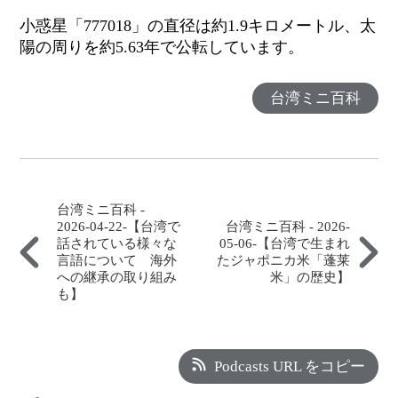
小惑星「777018」の直径は約1.9キロメートル、太
陽の周りを約5.63年で公転しています。
台湾ミニ百科
台湾ミニ百科 -
2026-04-22-【台湾で
台湾ミニ百科 - 2026-
話されている様々な
05-06-【台湾で生まれ
言語について 海外
たジャポニカ米「蓬莱
への継承の取り組み
米」の歴史】
も】
Podcasts URL をコピー