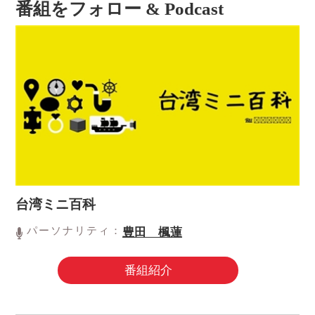
番組をフォロー & Podcast
台湾ミニ百科
パーソナリティ：
豊田 楓蓮
番組紹介