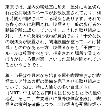
東京では、屋内の喫煙室に加え、屋外にも区切ら
れた公共喫煙スペースが多数設置されており、利
用時間が制限されている場所もあります。それで
も多くの人に利用され、喫煙者と一般の歩行者の
動線分離に成功しています。こうした取り組みに
対し、人々の反応は概ね好意的であり「十分な数
の喫煙所が設置され、関連設備が整っていれば賛
成」との声がある一方、喫煙者からも「不便でも
ルールは尊重すべきで、指定された場所で吸える
ほうがむしろ気が楽」といった意見が聞かれてい
るということです。
蒋・市長は今月末から始まる屋外喫煙室および喫
煙エリア計19カ所の整備を完了させる取り組みに
ついて、先に、特に人通りの多い台北メトロ
（MRT）中山駅と西門町をはじめとしたその他の
地点、そして、主要道路に屋外喫煙室を設け、喫
煙者の権利を確保しつつ、非喫煙者を受動喫煙か