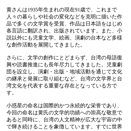
黄さんは1935年生まれの現在91歳で、これまで
人々の暮らしや社会の変化などを克明に描いた作
品で多くの文学賞を受賞、作品は日本語をはじめ
各言語に翻訳され、出版されています。また、小
説以外にも児童文学、絵画、演劇の台本など多様
な創作活動を展開してきました。
さらに、文学の創作にとどまらず、台湾の母語復
興や読書推進にも長年尽力してきました。児童劇
団を設立し、演劇・出版・地域活動を通じて文化
の継承と発展に取り組むなど、台湾の文学界と台
湾文化を代表する重要な存在となっている方で
す。
小惑星の命名は国際的かつ永続的な栄誉であり、
今回の命名は黄氏の文学的功績への崇高な敬意で
あると同時に、台湾の人文精神が広大な宇宙の中
で輝き続けることを象徴しています。すでに世界