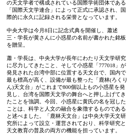
の天文学者で構成されている国際学術団体である
「国際天文学連合」によって正式に承認され、国
際的に永久に記録される栄誉となっています。
中央大学は今月8日に記念式典を開催し、蕭述
三・学長が黄さんに小惑星の名前が書かれた銘板
を贈呈。
蕭・学長は、中央大学が長年にわたり天文学研究
に尽力してきたこと、そして小惑星「777018」が
発見された台湾中部に位置する天文台で、国内で
最も標高が高く、設備が最も整った「鹿林(ろくり
ん)天文台」がこれまで800個以上もの小惑星を発
見し、台湾を国際天文学の舞台へと押し上げてき
たことを強調。今回、小惑星に黄氏の名を冠した
ことは、科学と人文の融合を象徴するものである
と述べました。「鹿林天文台」は中央大学天文研
究所によって設立・運営されており、科学研究と
天文教育の普及の両方の機能を担っています。