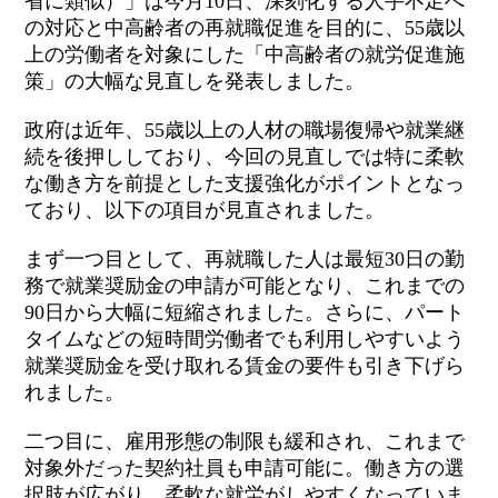
省に類似）」は今月10日、深刻化する人手不足へ
の対応と中高齢者の再就職促進を目的に、55歳以
上の労働者を対象にした「中高齢者の就労促進施
策」の大幅な見直しを発表しました。
政府は近年、55歳以上の人材の職場復帰や就業継
続を後押ししており、今回の見直しでは特に柔軟
な働き方を前提とした支援強化がポイントとなっ
ており、以下の項目が見直されました。
まず一つ目として、再就職した人は最短30日の勤
務で就業奨励金の申請が可能となり、これまでの
90日から大幅に短縮されました。さらに、パート
タイムなどの短時間労働者でも利用しやすいよう
就業奨励金を受け取れる賃金の要件も引き下げら
れました。
二つ目に、雇用形態の制限も緩和され、これまで
対象外だった契約社員も申請可能に。働き方の選
択肢が広がり、柔軟な就労がしやすくなっていま