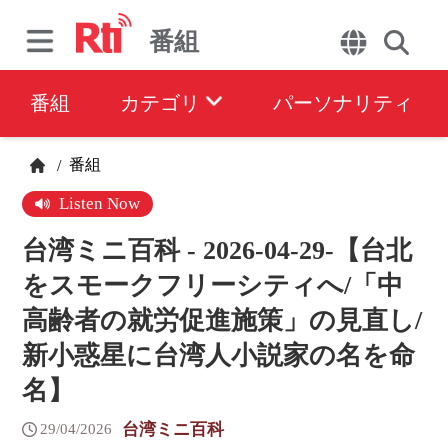
番組
番組
カテゴリ
パーソナリティ
番組
/
Listen Now
台湾ミニ百科 - 2026-04-29-【台北
をスモークフリーシティへ/「中
高齢者の就労促進施策」の見直し/
新小惑星に台湾人小説家の名を命
名】
台湾ミニ百科
29/04/2026