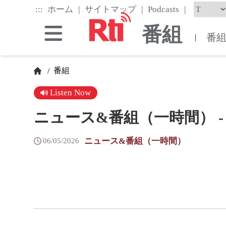
Skip
|
|
|
:::
ホーム
サイトマップ
Podcasts
to
the
番組
main
番
|
content
block
番組
/
Listen Now
ニュース&番組（一時間） - 202
ニュース&番組（一時間）
06/05/2026