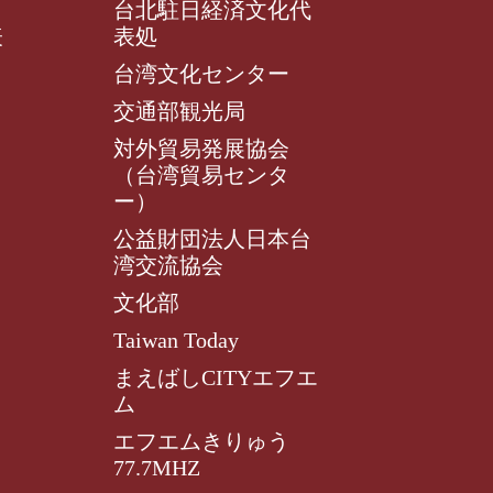
台北駐日経済文化代
表
表処
台湾文化センター
交通部観光局
対外貿易発展協会
（台湾貿易センタ
ー）
公益財団法人日本台
湾交流協会
文化部
Taiwan Today
まえばしCITYエフエ
ム
エフエムきりゅう
77.7MHZ