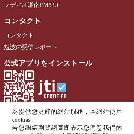
レディオ湘南FM83.1
コンタクト
コンタクト
短波の受信レポート
公式アプリをインストール
為提供您更好的網站服務，本網站使用
cookies。
若您繼續瀏覽網頁即表示您同意我們的
© 2024 RTI (Radio Taiwan International).