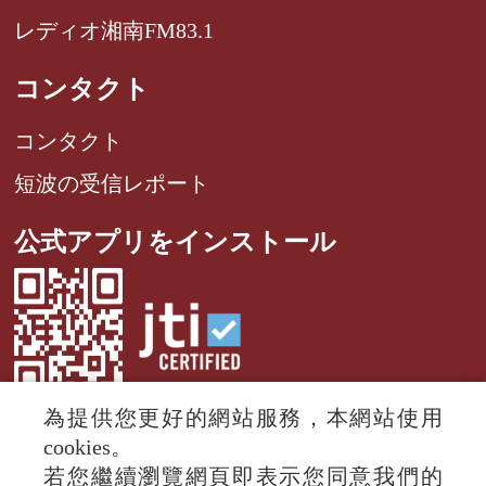
レディオ湘南FM83.1
コンタクト
コンタクト
短波の受信レポート
公式アプリをインストール
為提供您更好的網站服務，本網站使用
cookies。
若您繼續瀏覽網頁即表示您同意我們的
© 2024 RTI (Radio Taiwan International).