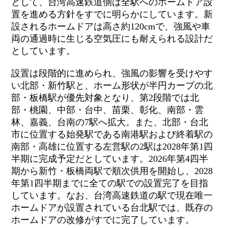
として、台湾高速鉄道側は全駅へのホームドア設
置を進める方針をすでに明らかにしています。新
設されるホームドアは高さ約120cmで、強風や車
両の通過時に生じる空気圧にも耐えられる設計だ
としています。
設置は段階的に進められ、強風の影響を受けやす
い北部・新竹駅と、ホーム形状が半円カーブの北
部・板橋駅が優先対象となり、第2段階では北
部・桃園、中部・台中、苗栗、彰化、南部・雲
林、嘉義、台南の7駅へ拡大。また、北部・台北
市に位置する始発駅である南港駅および終着駅の
南部・高雄に位置する左営駅の2駅は2028年第1四
半期に完成予定だとしています。2026年第4四半
期から新竹・板橋両駅で順次供用を開始し、2028
年第1四半期までに全ての駅での設置完了を目指
しています。なお、台湾高速鉄道の駅で現在唯一
ホームドアが設置されている台北駅では、既存の
ホームドアの改修がすでに完了しています。