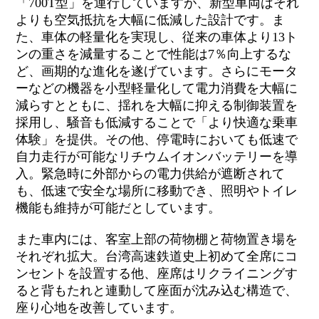
「700T型」を運行していますが、新型車両はそれ
よりも空気抵抗を大幅に低減した設計です。ま
た、車体の軽量化を実現し、従来の車体より13ト
ンの重さを減量することで性能は7％向上するな
ど、画期的な進化を遂げています。さらにモータ
ーなどの機器を小型軽量化して電力消費を大幅に
減らすとともに、揺れを大幅に抑える制御装置を
採用し、騒音も低減することで「より快適な乗車
体験」を提供。その他、停電時においても低速で
自力走行が可能なリチウムイオンバッテリーを導
入。緊急時に外部からの電力供給が遮断されて
も、低速で安全な場所に移動でき、照明やトイレ
機能も維持が可能だとしています。
また車内には、客室上部の荷物棚と荷物置き場を
それぞれ拡大。台湾高速鉄道史上初めて全席にコ
ンセントを設置する他、座席はリクライニングす
ると背もたれと連動して座面が沈み込む構造で、
座り心地を改善しています。