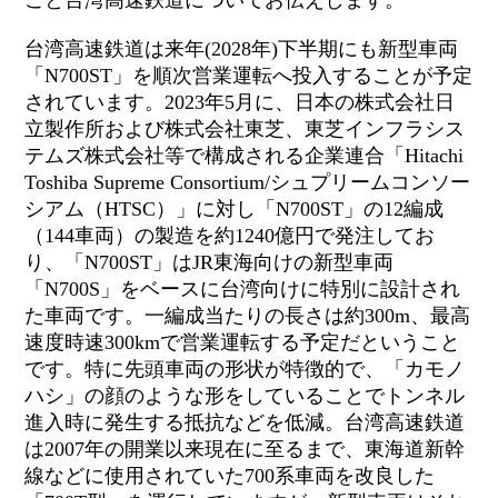
こと台湾高速鉄道についてお伝えします。
台湾高速鉄道は来年(2028年)下半期にも新型車両
「N700ST」を順次営業運転へ投入することが予定
されています。2023年5月に、日本の株式会社日
立製作所および株式会社東芝、東芝インフラシス
テムズ株式会社等で構成される企業連合「Hitachi
Toshiba Supreme Consortium/シュプリームコンソー
シアム（HTSC）」に対し「N700ST」の12編成
（144車両）の製造を約1240億円で発注してお
り、「N700ST」はJR東海向けの新型車両
「N700S」をベースに台湾向けに特別に設計され
た車両です。一編成当たりの長さは約300m、最高
速度時速300kmで営業運転する予定だということ
です。特に先頭車両の形状が特徴的で、「カモノ
ハシ」の顔のような形をしていることでトンネル
進入時に発生する抵抗などを低減。台湾高速鉄道
は2007年の開業以来現在に至るまで、東海道新幹
線などに使用されていた700系車両を改良した