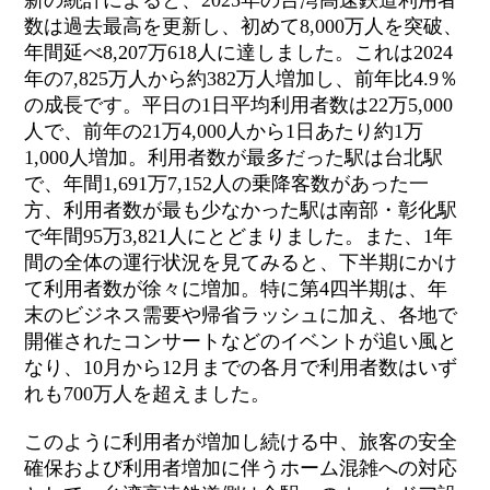
新の統計によると、2025年の台湾高速鉄道利用者
数は過去最高を更新し、初めて8,000万人を突破、
年間延べ8,207万618人に達しました。これは2024
年の7,825万人から約382万人増加し、前年比4.9％
の成長です。平日の1日平均利用者数は22万5,000
人で、前年の21万4,000人から1日あたり約1万
1,000人増加。利用者数が最多だった駅は台北駅
で、年間1,691万7,152人の乗降客数があった一
方、利用者数が最も少なかった駅は南部・彰化駅
で年間95万3,821人にとどまりました。また、1年
間の全体の運行状況を見てみると、下半期にかけ
て利用者数が徐々に増加。特に第4四半期は、年
末のビジネス需要や帰省ラッシュに加え、各地で
開催されたコンサートなどのイベントが追い風と
なり、10月から12月までの各月で利用者数はいず
れも700万人を超えました。
このように利用者が増加し続ける中、旅客の安全
確保および利用者増加に伴うホーム混雑への対応