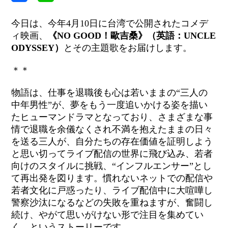
今日は、今年4月10日に台湾で公開されたコメデ
ィ映画、
《NO GOOD！歐吉桑》（英語：UNCLE
ODYSSEY）
とその主題歌をお届けします。
＊＊
物語は、仕事を退職後も心は若いままの“三人の
中年男性”が、夢をもう一度追いかける姿を描い
たヒューマンドラマとなっており、さまざまな事
情で退職を余儀なくされ不満を抱えたままの日々
を送る三人が、自分たちの存在価値を証明しよう
と思い切ってライブ配信の世界に飛び込み、若者
向けのスタイルに挑戦、“インフルエンサー”とし
て再出発を図ります。慣れないネットでの配信や
若者文化に戸惑ったり、ライブ配信中に大喧嘩し
警察沙汰になるなどの失敗を重ねますが、奮闘し
続け、やがて思いがけない形で注目を集めてい
く、というストーリーです。