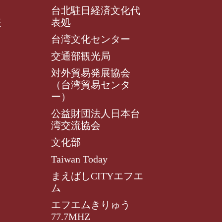
台北駐日経済文化代
表
表処
台湾文化センター
交通部観光局
対外貿易発展協会
（台湾貿易センタ
ー）
公益財団法人日本台
湾交流協会
文化部
Taiwan Today
まえばしCITYエフエ
ム
エフエムきりゅう
77.7MHZ