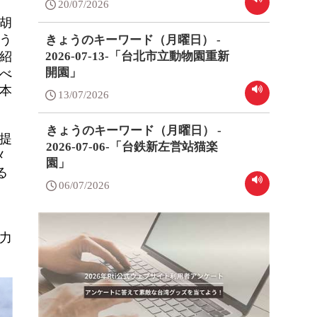
20/07/2026
胡
う
きょうのキーワード（月曜日） -
2026-07-13-「台北市立動物園重新
紹
開園」
べ
本
13/07/2026
きょうのキーワード（月曜日） -
提
2026-07-06-「台鉄新左営站猫楽
メ
園」
る
06/07/2026
力