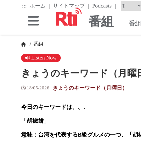
Skip
|
|
|
:::
ホーム
サイトマップ
Podcasts
to
the
番組
main
番
|
content
block
番組
/
Listen Now
きょうのキーワード（月曜日） -
きょうのキーワード（月曜日）
18/05/2026
今日のキーワードは、、、
「胡椒餅」
意味：台湾を代表するB級グルメの一つ、「胡