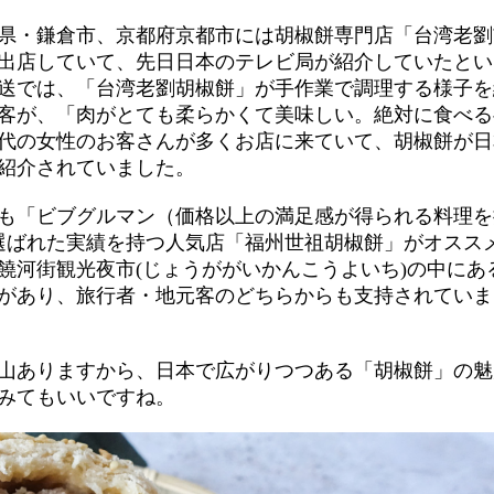
県・鎌倉市、京都府京都市には胡椒餅専門店「台湾老劉
出店していて、先日日本のテレビ局が紹介していたとい
送では、「台湾老劉胡椒餅」が手作業で調理する様子を
性客が、「肉がとても柔らかくて美味しい。絶対に食べる
0代の女性のお客さんが多くお店に来ていて、胡椒餅が日
紹介されていました。
も「ビブグルマン（価格以上の満足感が得られる料理を
続で選ばれた実績を持つ人気店「福州世祖胡椒餅」がオスス
饒河街観光夜市(じょうががいかんこうよいち)の中にあ
があり、旅行者・地元客のどちらからも支持されていま
山ありますから、日本で広がりつつある「胡椒餅」の魅
みてもいいですね。