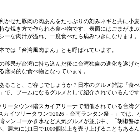
利かせた豚肉の肉あんをたっぷりの刻みネギと共に小麦
特な焼き方で作られる食べ物です。表面にはごまがまぶ
シーな肉汁が溢れ、一度食べたら病みつきになります。
本では「台湾風肉まん」とも呼ばれています。
の移民が台湾に持ち込んだ後に台湾独自の進化を遂げた
る庶民的な食べ物となっています。
あること、ご存じでしょうか？日本のグルメ雑誌「食べ
想」で、ブームになるグルメとして紹介されているんです
イツリータウン4階スカイアリーナで開催されている台湾
スカイツリータウン®2026－台南ランタン祭－」では、
湾マンゴーかき氷など人気グルメが並ぶ中、「胡椒餅は
、週末には1日で1000個以上を売り上げることもある