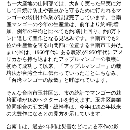
も一大産地の山間部では、大きく実った果実に対
して日焼け防止や害虫から守るために行われるマ
ンゴーの袋掛け作業がほぼ完了しています。台南
産マンゴーの今年の生産量は、前年より約8割増
加、例年の平均と比べても約3割上回り、約8万ト
ンに達して豊作となる見込みです。台南市でも2
位の生産量を誇る山間部に位置する台南市玉井(た
まい)区は、1960年代にある農家が1950年代にアメ
リカから持ち込まれたアップルマンゴーの収穫に
初めて成功して以来、「アップルマンゴー」の栽
培法が台湾全土に伝わっていったことにちなみ、
「台湾マンゴーの故郷」と呼ばれています。
そんな台南市玉井区は、市の統計でマンゴーの栽
培面積が1620ヘクタールを超えます。玉井区農業
協同組合の荘文洲・総幹事は、今年は2023年以来
の大豊作になるとの見方を示して
います。
台南市は、過去2年間は災害などによる不作の影