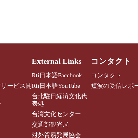
External Links
コンタクト
Rti日本語Facebook
コンタクト
信サービス開
Rti日本語YouTube
短波の受信レポ
台北駐日経済文化代
表
表処
台湾文化センター
交通部観光局
対外貿易発展協会