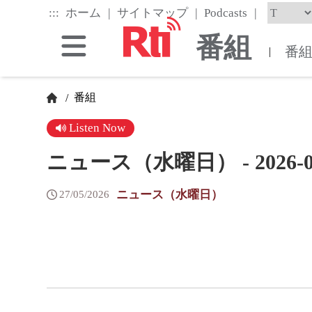
Skip
|
|
|
:::
ホーム
サイトマップ
Podcasts
to
the
番組
main
番
|
content
block
番組
/
Listen Now
ニュース（水曜日） - 2026-05
ニュース（水曜日）
27/05/2026