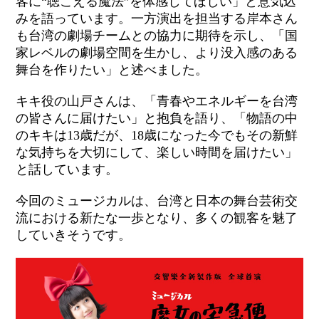
客に“聴こえる魔法”を体感してほしい」と意気込
みを語っています。一方演出を担当する岸本さん
も台湾の劇場チームとの協力に期待を示し、「国
家レベルの劇場空間を生かし、より没入感のある
舞台を作りたい」と述べました。
キキ役の山戸さんは、「青春やエネルギーを台湾
の皆さんに届けたい」と抱負を語り、「物語の中
のキキは13歳だが、18歳になった今でもその新鮮
な気持ちを大切にして、楽しい時間を届けたい」
と話しています。
今回のミュージカルは、台湾と日本の舞台芸術交
流における新たな一歩となり、多くの観客を魅了
していきそうです。