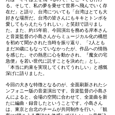
る。そして、私の夢を乗せて世界へ飛んでいく存
在だ」と語り、台湾についても「台湾はとても大
好きな場所だ。台湾の皆さんにもキキとトンボを
愛してもらえたらうれしい」と笑顔で語りまし
た。また、約15年前、今回演出を務める岸本さん
と音楽監督の小島さんからミュージカル化の構想
を初めて聞かされた当時を振り返り、「2人とも
まだ30歳にもなっていなかったが、作品への情熱
を感じた。その熱意に心を動かされ、『魔女の宅
急便』を若い世代に託すことを決めた」とし、
「本当に約束を実現してくれてうれしい」と感慨
深げに語りました。
今回の大きな特徴となるのが、全面刷新されたシ
ンフォニー版の音楽演出です。音楽監督の小島さ
んによると、会場の空間に合わせて、全楽曲を新
たに編曲・録音したということです。小島さん
は、東京と台北のチームが共同制作を行い、「観