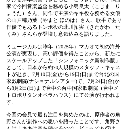
家で今回音楽監督を務める小島良太（こじま り
ょうた）さん、同作で主演のキキ役を務める女優
の山戸穂乃葉（やまと ほのは）さん、歌手であり
俳優でもあるトンボ役の北川拓実（きたがわ た
くみ）さんらが登壇し意気込みを語りました。
ミュージカルは昨年（2025年）マカオで初の海外
公演が実現し、高い評価を得たことから、新たに
スケールアップした「シンフォニック新制作版」
として、
日本から約70人規模のスタッフ・キャス
トが赴き、7月10日(金)から19日(日)まで台北の国
家戯劇院(ナショナルシアター)で、7月24日(金)か
ら8月2日(日)まで台中の台中国家歌劇院（台中メ
トロポリタンオペラハウス）にて公演が行われま
す。
今回の会見で最も注目を集めたのは、原作者の角
野さんが創作への思いを語ったことです。角野さ
んは「キキは空を飛べるので、どこへでも行け