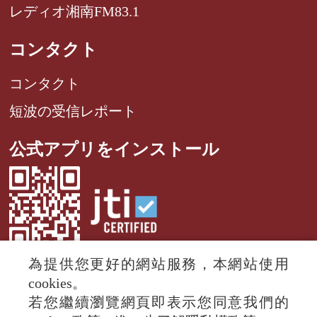
レディオ湘南FM83.1
コンタクト
コンタクト
短波の受信レポート
公式アプリをインストール
為提供您更好的網站服務，本網站使用
cookies。
若您繼續瀏覽網頁即表示您同意我們的
© 2024 RTI (Radio Taiwan International).