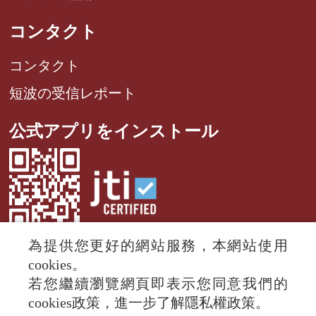
コンタクト
コンタクト
短波の受信レポート
公式アプリをインストール
為提供您更好的網站服務，本網站使用
cookies。
若您繼續瀏覽網頁即表示您同意我們的
© 2024 RTI (Radio Taiwan International).
cookies政策，進一步了解隱私權政策。
All rights reserved.