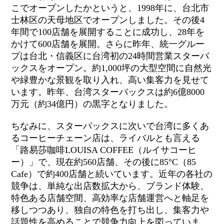
こでオープンしたかというと、1998年に、台北市
士林区の天母地区でオープンしました。その後4
年間で100店舗を展開することに成功し、28年を
かけて600店舗を展開。さらに昨年、統一グルー
プは台北・信義区に台湾初の24時間営業スターバ
ックスをオープン。約1,000坪の大型空間に自然光
や緑豊かな景観を取り入れ、
高い集客力を見せて
います。昨年、台湾スターバックスは約6億8000
万元（約34億円）の黒字となりました。
ちなみに、スターバックスに次いで台湾に多くあ
るコーヒーチェーン店は、ライバルとも言える
「路易莎咖啡LOUISA COFFEE（ルイサコーヒ
ー）」で、現在約560店舗、その後に85°C（85
Cafe）で約400店舗と続いています。近年の各社の
競争は、単純な出店数拡大から、ブランド体験、
特色ある店舗空間、高効率な店舗運営へと軸足を
移しつつあり、独自の特色を打ち出し、集客力や
話題性を高めることで競争力向上を図っていま