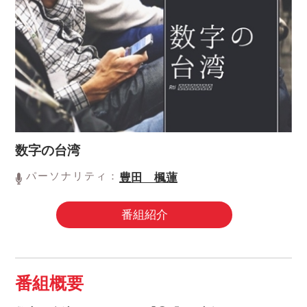
数字の台湾
パーソナリティ：
豊田 楓蓮
番組紹介
番組概要