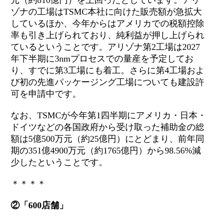
元（約810億円）を上回ったとしています。アリ
ゾナの工場はTSMC本社に向けた販売額が急拡大
しているほか、今年からはアメリカでの税額控除
率も引き上げられており、純利益が押し上げられ
ているということです。アリゾナ第2工場は2027
年下半期に3nmプロセスでの量産を予定してお
り、すでに第3工場にも着工。さらに第4工場およ
び初の先進パッケージング工場についても建設許
可を申請中です。
なお、TSMCが今年第1四半期にアメリカ・日本・
ドイツなどの各国政府から受け取った補助金の総
額は5億500万元（約25億円）にとどまり、前年同
期の351億4900万元（約1765億円）から98.56%減
少したということです。
＊＊＊＊
②「600店舗」