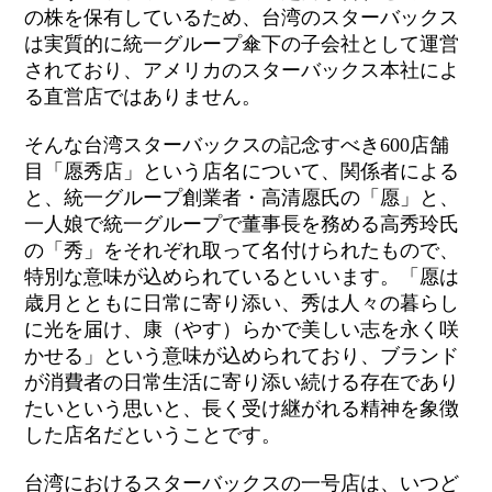
の株を保有しているため、台湾のスターバックス
は実質的に統一グループ傘下の子会社として運営
されており、アメリカのスターバックス本社によ
る直営店ではありません。
そんな台湾スターバックスの記念すべき600店舗
目「愿秀店」という店名について、関係者による
と、統一グループ創業者・高清愿氏の「愿」と、
一人娘で統一グループで董事長を務める高秀玲氏
の「秀」をそれぞれ取って名付けられたもので、
特別な意味が込められているといいます。「愿は
歳月とともに日常に寄り添い、秀は人々の暮らし
に光を届け、康（やす）らかで美しい志を永く咲
かせる」という意味が込められており、ブランド
が消費者の日常生活に寄り添い続ける存在であり
たいという思いと、長く受け継がれる精神を象徴
した店名だということです。
台湾におけるスターバックスの一号店は、いつど