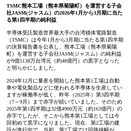
TSMC熊本工場（熊本県菊陽町）を運営する子会
社JASM(ジャスム）の2026年1月から3月期に当た
る第1四半期の純利益
半導体受託製造世界最大手の台湾積体電路製造
（TSMC）は今年1月から3月期に当たる第1四半期
の決算報告書を公表し、熊本工場（熊本県菊陽
町）を運営する子会社JASM(ジャスム）の純利益
が9億5138万台湾元（約48億円）の黒字となった
と明らかにしました。
2024年12月に量産を開始した熊本第1工場は自動
車や電化製品などに使われる半導体を生産してい
ますが稼働率が低く、昨年（2025年）第3四半期
（7～9月）まで赤字が続いていました。そのため
2025年第1四半期は32億4900万元（約163億円）の
赤字でしたが、そこから熊本第1工場としては今
回初めて黒字になりました。現在、第2工場の建
設が進行中で、当初、第2工場では回路線幅が