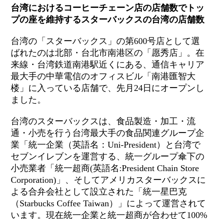
台湾におけるコーヒーチェーン店の店舗数でトッ
プの座を維持するスターバックスの台湾の店舗数
台湾の「スターバックス」の第600号店として選
ばれたのは北部・台北市南港区の「愿秀店」。在
来線・台湾鉄道南港駅近くにある、通信キャリア
最大手の中華電信のオフィスビル「南港匯智大
楼」に入っている店舗で、先月24日にオープンし
ました。
台湾のスターバックスは、食品製造・加工・流
通・小売を行う台湾最大手の食品関連グループ企
業「統一企業（英語名：Uni-President）と台湾で
セブンイレブンを運営する、統一グループ傘下の
小売業者「統一超商(英語名:President Chain Store
Corporation)」、そしてアメリカスターバックスに
よる合弁会社として設立された「統一星巴克
（Starbucks Coffee Taiwan）」によって運営されて
います。現在統一企業と統一超商が合わせて100%