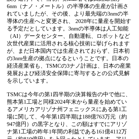
6nm（ナノ・メートル）の半導体の生産が計画さ
れていましたが、その後、より最先端の3nmの半
導体の生産へと変更され、 2028年に量産を開始す
る予定だとしています。3nmの半導体は人工知能
（AI）データセンター、自動運転、ロボットなど
次世代産業に活用される核心技術に挙げられます
が、まだ日本国内では生産されておらず、日本初
の3nm生産の拠点になるということです。日本の
経済産業省も、TSMCの3ナノ計画は、日本の産業
発展および経済安全保障に寄与するとの公式見解
を示しています。
TSMCは今年の第1四半期の決算報告の中で他に、
熊本第1工場と同様2024年末から量産を始めてい
るアメリカアリゾナ州フェニックスにある第1工
場に関して、今年第1四半期は188億763万元（約
947億円）の黒字となり、この額はすでにアリゾ
ナ第1工場の昨年1年間の利益である161億4112万